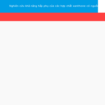
Nghiên cứu khả năng hấp phụ của các hợp chất xanthone có nguồn gốc từ vỏ quả măng cụt lên bề mặt kim loại sắt (Fe) bằng phương pháp hóa lượng tử và mô phỏng động học phân tử