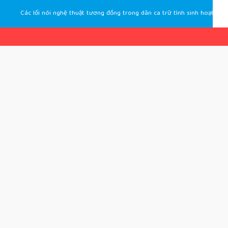
Các lối nói nghệ thuật tương đồng trong dân ca trữ tình sinh hoạt của người Tày và người Thái