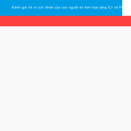
Đánh giá rủi ro sức khỏe của con người do kim loại nặng (Cr và Pb) trong rau xà lách (Lactuca sativa L.) trồng tại vùng rau chuyên canh thôn Khúc Lũy, xã Điện Minh, huyện Điện Bàn, tỉnh Quảng Nam