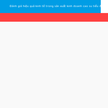
Đánh giá hiệu quả kinh tế trong sản xuất kinh doanh cao su tiểu điền ở Quảng Bình