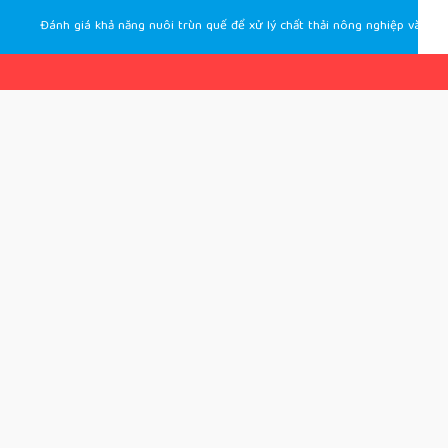
Đánh giá khả năng nuôi trùn quế để xử lý chất thải nông nghiệp và đề xuất hệ thống nuôi trùn quế tự động