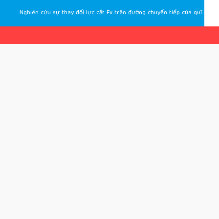
Nghiên cứu sự thay đổi lực cắt Fx trên đường chuyển tiếp của quĩ đạo gia công zigzag