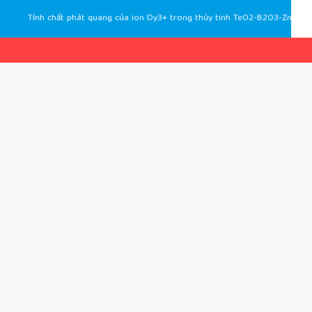
Tính chất phát quang của ion Dy3+ trong thủy tinh TeO2-B2O3-ZnO-Na2O