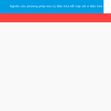
Nghiên cứu phương pháp keo tụ điện hóa kết hợp với vi điện hóa để xử lý các ion kim loại nặng và florua trong nước thải