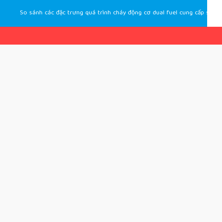
So sánh các đặc trưng quá trình cháy động cơ dual fuel cung cấp syngas kiểu hút và kiểu phun trực tiếp