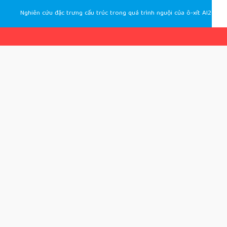
Nghiên cứu đặc trưng cấu trúc trong quá trình nguội của ô-xít Al2O3-SiO2-CaO