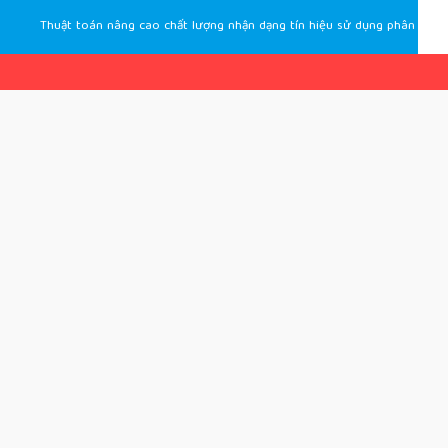
Thuật toán nâng cao chất lượng nhận dạng tín hiệu sử dụng phân bố wigner-ville và phổ biên độ