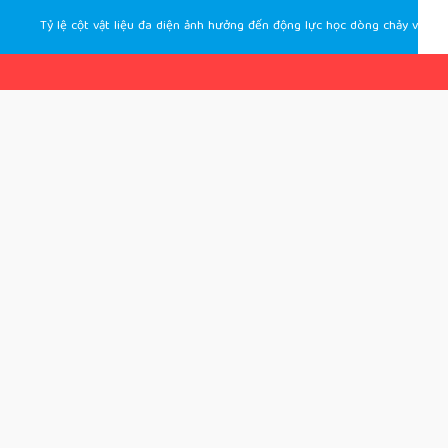
Tỷ lệ cột vật liệu đa diện ảnh hưởng đến động lực học dòng chảy và thông lượng động năng trong hiện tượng sạt trượt