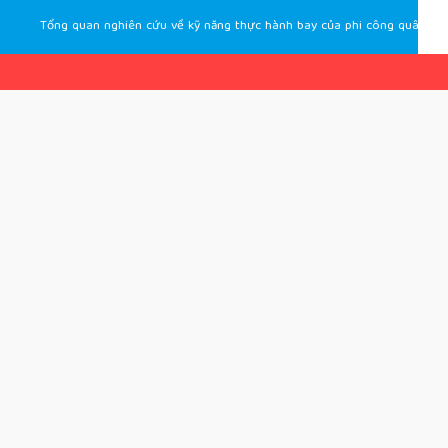
Tổng quan nghiên cứu về kỹ năng thực hành bay của phi công quân sự