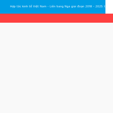
Hợp tác kinh tế Việt Nam - Liên bang Nga giai đoạn 2018 - 2025: thành tựu và triển vọng