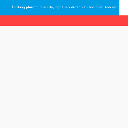
Áp dụng phương pháp dạy học theo dự án vào học phần Anh văn thương mại căn bản 3 tại Trường Đại học Hoa Lư