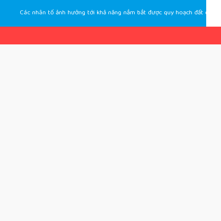
Các nhân tố ảnh hưởng tới khả năng nắm bắt được quy hoạch đất đai của người dân thành phố Đà Nẵng