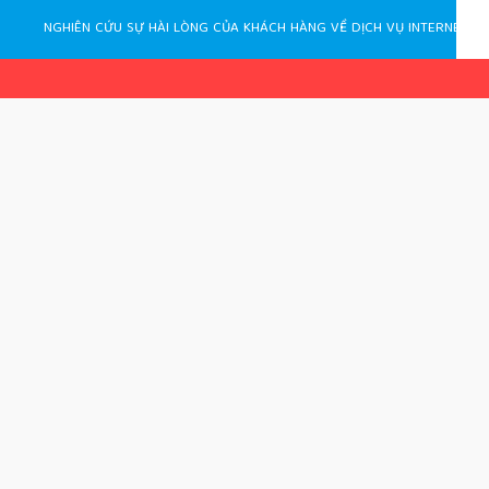
NGHIÊN CỨU SỰ HÀI LÒNG CỦA KHÁCH HÀNG VỀ DỊCH VỤ INTERNET BANKING CỦA NGÂN HÀNG TMCP CÔNG THƯƠNG VIỆT NAM CHI NHÁNH GIA LAI