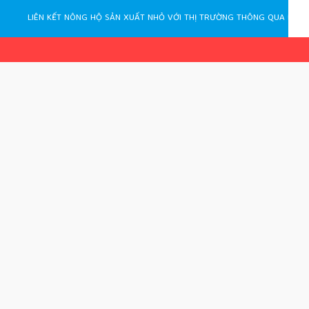
LIÊN KẾT NÔNG HỘ SẢN XUẤT NHỎ VỚI THỊ TRƯỜNG THÔNG QUA HỢP ĐỒNG – BÀI HỌC KINH NGHIỆM CHO VIỆT NAM