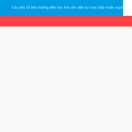
Các yếu tố ảnh hưởng đến thu hút vốn đầu tư trực tiếp nước ngoài (FDI) vào lĩnh vực nông nghiệp ở Hà Nội