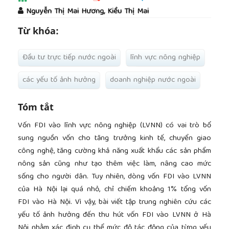
##plugins.themes.academic_pro.article.main
Nguyễn Thị Mai Hương, Kiều Thị Mai
Từ khóa:
Đầu tư trực tiếp nước ngoài
lĩnh vực nông nghiệp
các yếu tố ảnh hưởng
doanh nghiệp nước ngoài
Tóm tắt
Vốn FDI vào lĩnh vực nông nghiệp (LVNN) có vai trò bổ
sung nguồn vốn cho tăng trưởng kinh tế, chuyển giao
công nghệ, tăng cường khả năng xuất khẩu các sản phẩm
nông sản cũng như tạo thêm việc làm, nâng cao mức
sống cho người dân. Tuy nhiên, dòng vốn FDI vào LVNN
của Hà Nội lại quá nhỏ, chỉ chiếm khoảng 1% tổng vốn
FDI vào Hà Nội. Vì vậy, bài viết tập trung nghiên cứu các
yếu tố ảnh hưởng đến thu hút vốn FDI vào LVNN ở Hà
Nội nhằm xác định cụ thể mức độ tác động của từng yếu