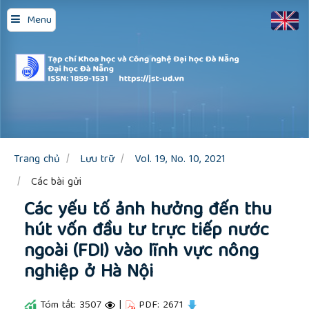
Quick
Menu
jump
to
page
content
Main
Navigation
Main
Content
Sidebar
Trang chủ
Lưu trữ
Vol. 19, No. 10, 2021
Các bài gửi
Các yếu tố ảnh hưởng đến thu
hút vốn đầu tư trực tiếp nước
ngoài (FDI) vào lĩnh vực nông
nghiệp ở Hà Nội
Tóm tắt: 3507
|
PDF: 2671