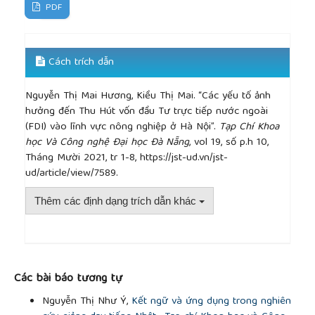
Vol. 38 (6), 2007, pp. 975 - 997.
PDF
[13]
Bialowolski Piotr &Weziak-Bialowolska Dorota,
“External Factors Affecting Investment Decisions
of Companies”, Economics Discussion Papers, 2013,
Cách trích dẫn
pp.44.
[14]
Chin - Shang Lu and Yang Ching - Chiao, “An
Nguyễn Thị Mai Hương, Kiều Thị Mai. “Các yếu tố ảnh
evaluation of the investment environment in
hưởng đến Thu Hút vốn đầu Tư trực tiếp nước ngoài
international logistics zones, A Taiwanese
(FDI) vào lĩnh vực nông nghiệp ở Hà Nội”.
Tạp Chí Khoa
manufacturer's perspective”, Int. J. Production
học Và Công nghệ Đại học Đà Nẵng
, vol 19, số p.h 10,
Economics, Vol. 107(Issue 1), 2007, pp. 279 - 300.
Tháng Mười 2021, tr 1-8, https://jst-ud.vn/jst-
[15]
Hasnah A., Sanep A., Rusnah M., “Determinants
ud/article/view/7589.
Of Foreign Direct Investment locations in Malaysia”,
International Review of Business Research Papers,
Thêm các định dạng trích dẫn khác
Vol 6 (4), 2010, pp. 101 – 117.
[16]
N.M. Toàn, “Các nhân tố tác động đến thu hút
vốn đầu tư trực tiếp nước ngoài vào một địa
phương của Việt Nam”, Tạp chí khoa học và Công
##plugins.themes.academic_pro.article.detai
nghệ, Đại học Đà Nẵng, số 5, 2010, pp.40.
Các bài báo tương tự
[17]
Boermans M.A., Toelfsma H., và Zhang Y.,
“Regional determinants of FDI in China: a factor –
Nguyễn Thị Như Ý,
Kết ngữ và ứng dụng trong nghiên