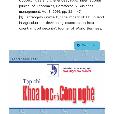
Opportunities and challenges”, KAAV international
journal of Economics, Commerce & Business
management, Vol 3, 2016, pp. 32 – 47.
[3]
Santangelo Grazia D, “The impact of FDI in land
in agriculture in developing countries on host
country food security”, Journal of World Business,
Available online 16 October 2017.
[4]
V.V.Ninh, Tăng cường thu hút vốn FDI vào nông
##plugins.themes.academic_pro.article.side
nghiệp vùng đồng bằng Sông Hồng, Học viện Tài
Xem thêm
chính, 2018.
[5]
T.Đ.Thao, Đánh giá thực trạng, đề xuất chính
sách, giải pháp thu hút đầu tư trực tiếp nước ngoài
(FDI) vào sản xuất kinh doanh nông nghiệp, Học
viện Nông nghiệp Việt Nam, 2016.
[6]
N.Đ.Thành, Các nhân tố ảnh hưởng tới đầu tư
trong lĩnh vực nông nghiệp: tổng quan những vấn
đề lý luận cơ bản, Đại học Kinh tế, Đại học Quốc gia
Hà Nội, 2008.
[7]
Chen Fei Fei, A research on the Position Factors
Guangdong Province Attracting Agriculture FDI,
South China Agriculture University, 2009.