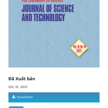
[8]
Licai Lv, Simei Wen, Xiong Qiquan, “Determinants
and performance index of FDI in China’s
agriculture”, China Agricultural Economic Review,
Vol. 2(1), 2010, pp. 36-48.
[9]
Addo Addo Missama, Analysis of factors
affecting Foreign Direct Investment flows into
Agricultural sector in Tanzania, Sokoine university
of Agricultural, 2010.
[10]
Dadson Awunyo Vitor & Ruby Adjoa Sackey,
“Agricultural sector foreign direct investment and
economic growth in Ghana”, Journal of Innovation
and Entrepreneurship, No 7, 2018, pp.15.
[11]
Christine Husmann & Zaneta Kubik, Foreign
direct investment in the African food and
agriculture sector: trends, determinants and
Đã Xuất bản
impacts, University of Bonn, 2019.
Oct 31, 2021
[12]
Galan, Benito & Vencente, “Factors determining
the location decisions of Spanish MNEs: an
Download
analysic based on the investment development
path”, Journal of International Business Studies,