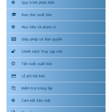
Quy trình phản biện
Đạo đức xuất bản
Mục tiêu và phạm vi
Giấy phép và Bản quyền
Chính sách Truy cập mở
Tần suất xuất bản
Lệ phí bài báo
Kiểm tra trùng lắp
Cam kết bảo mật