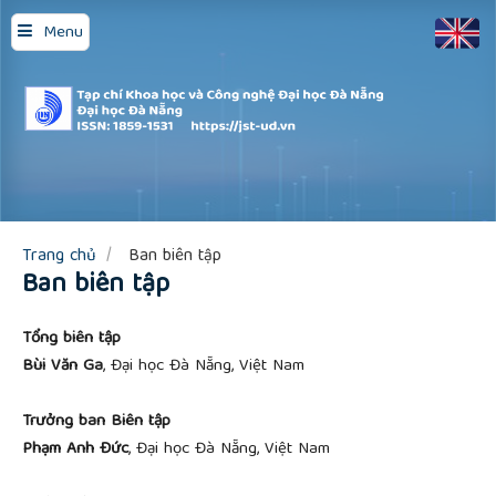
Quick
Menu
jump
to
page
content
Main
Navigation
Main
Content
Sidebar
Trang chủ
Ban biên tập
Ban biên tập
Tổng biên tập
Bùi Văn Ga
, Đại học Đà Nẵng, Việt Nam
Trưởng ban Biên tập
Phạm Anh Đức
, Đại học Đà Nẵng, Việt Nam