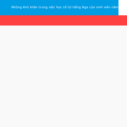
Những khó khăn trong việc học số từ tiếng Nga của sinh viên năm 3 chuyên ngành tiếng Nga du lịch