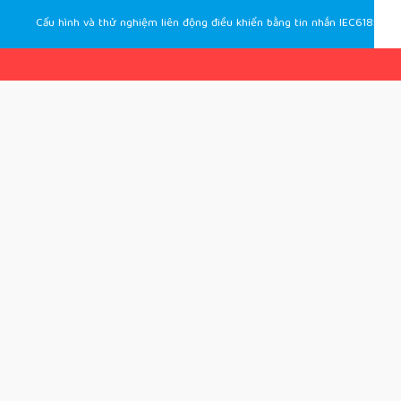
Cấu hình và thử nghiệm liên động điều khiển bằng tin nhắn IEC61850 Goose của rơle bảo vệ hãng Toshiba và Sel