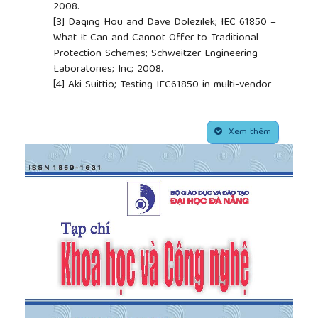
2008.
[3]
Daqing Hou and Dave Dolezilek; IEC 61850 –
What It Can and Cannot Offer to Traditional
Protection Schemes; Schweitzer Engineering
Laboratories; Inc; 2008.
[4]
Aki Suittio; Testing IEC61850 in multi-vendor
substation automation system; Master's Thesis;
March 2010.
##plugins.themes.academic_pro.article.side
[5]
Ming-Ta Yang; Jyh-Cherng Gu; Po-Chun Lin;
Xem thêm
Yen-Lin Huang; Chun-Wei Huang; and Jin-Lung
Guan; Interoperability and Performance Analysis of
IEC61850 Based Substation Protection System;
World Academy of Science; Engineering and
Technology; International Journal of Electrical;
Computer; Energetic; Electronic and Communication
Engineering Vol:7; No:8; 2013.
[6]
Tzu-Han Yeh; Shih-Che Hsu; Che-Kai Chung;
Ming-Shan Lin; Conformance Test for IEDs Based
on IEC 61850 Communication Protocol; Journal of
Power and Energy Engineering; 2015; 3; 289-296.