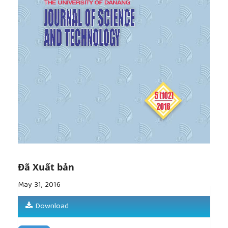
[7]
Corneliu Turturica; Fahad Alhajeri; Garrett
Stauffer; Jorge Rios; AMPS Protection Manual; MAY
9; 2014.
[8]
TOSHIBA; GR-TIEMS Operation Manual; 2013.
[9]
Bộ Công Thương, Quy trình thao tác hệ thống
điện quốc gia, 2007.
Đã Xuất bản
May 31, 2016
Download