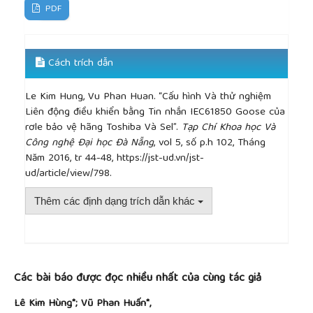
PDF
Cách trích dẫn
Le Kim Hung, Vu Phan Huan. “Cấu hình Và thử nghiệm
Liên động điều khiển bằng Tin nhắn IEC61850 Goose của
rơle bảo vệ hãng Toshiba Và Sel”.
Tạp Chí Khoa học Và
Công nghệ Đại học Đà Nẵng
, vol 5, số p.h 102, Tháng
Năm 2016, tr 44-48, https://jst-ud.vn/jst-
ud/article/view/798.
Thêm các định dạng trích dẫn khác
##plugins.themes.academic_pro.article.detai
Các bài báo được đọc nhiều nhất của cùng tác giả
Lê Kim Hùng*; Vũ Phan Huấn*,