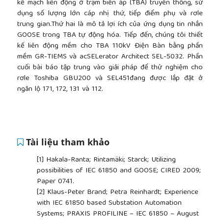
kế mạch liên động ở trạm biến áp (TBA) truyền thống, sử
dụng số lượng lớn cáp nhị thứ, tiếp điểm phụ và rơle
trung gian.Thứ hai là mô tả lợi ích của ứng dụng tin nhắn
GOOSE trong TBA tự động hóa. Tiếp đến, chúng tôi thiết
kế liên động mềm cho TBA 110kV Điện Bàn bằng phần
mềm GR-TIEMS và acSELerator Architect SEL-5032. Phần
cuối bài báo tập trung vào giải pháp để thử nghiệm cho
rơle Toshiba GBU200 và SEL451đang được lắp đặt ở
ngăn lộ 171, 172, 131 và 112.
Tài liệu tham khảo
[1]
Hakala-Ranta; Rintamäki; Starck; Utilizing
possibilities of IEC 61850 and GOOSE; CIRED 2009;
Paper 0741.
[2]
Klaus-Peter Brand; Petra Reinhardt; Experience
with IEC 61850 based Substation Automation
Systems; PRAXIS PROFILINE – IEC 61850 – August