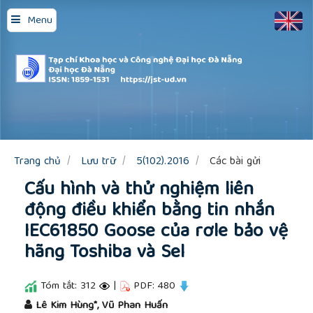
Quick
Menu
jump
to
page
content
Main
Navigation
Main
Content
Sidebar
Trang chủ
Lưu trữ
5(102).2016
Các bài gửi
Cấu hình và thử nghiệm liên
động điều khiển bằng tin nhắn
IEC61850 Goose của rơle bảo vệ
hãng Toshiba và Sel
Tóm tắt: 312
|
PDF: 480
##plugins.themes.academic_pro.article.main
Lê Kim Hùng*, Vũ Phan Huấn