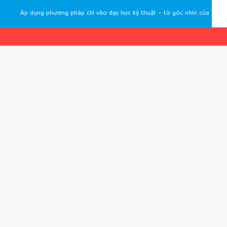
Áp dụng phương pháp clil vào dạy học kỹ thuật – từ góc nhìn của sinh viên