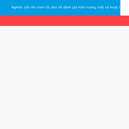
Nghiên cứu lên men tỏi đen và đánh giá hàm lượng chất có hoạt tính sinh học của tỏi đen trong thời gian bảo quản