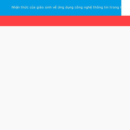
Nhận thức của giáo sinh về ứng dụng công nghệ thông tin trong lớp học tiếng Anh khi thực tập giảng dạy