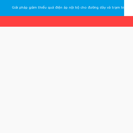
Giải pháp giảm thiểu quá điện áp nội bộ cho đường dây và trạm biến áp 220 kV: một trường hợp nghiên cứu