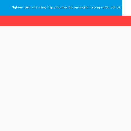
Nghiên cứu khả năng hấp phụ loại bỏ ampicillin trong nước với vật liệu MIL-101 (Cr)