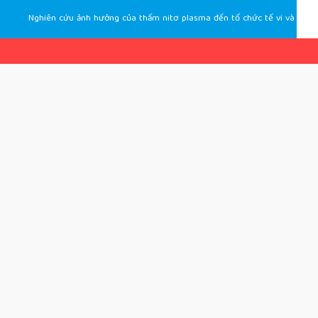
Nghiên cứu ảnh hưởng của thấm nitơ plasma đến tổ chức tế vi và độ cứng của thép không gỉ 304