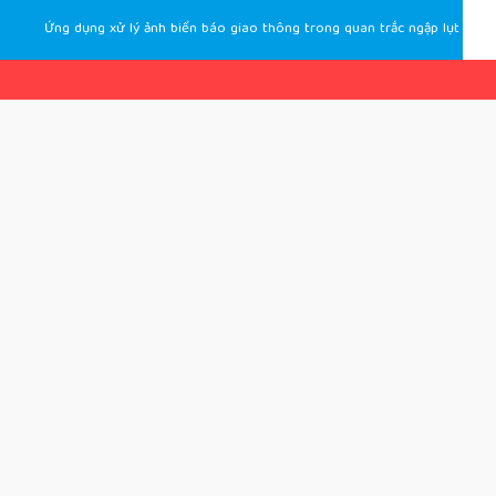
Ứng dụng xử lý ảnh biển báo giao thông trong quan trắc ngập lụt đô thị