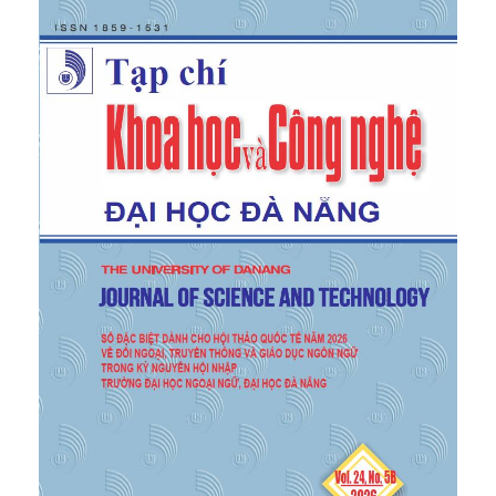
[5]
B. M. Dewsbury, A. Reid, and O. Weeks,
“Confluence: A seminar series as a teaching tool”,
Journal of Microbiology & Biology Education
, vol.
14, no. 2, pp. 258–259, 2013.
[6]
N. P. Rana, Y. K. Dwivedi, E. L. Slade, and B. Lal,
“CyberSlacking: Exploring students’ usage of
internet-enabled devices for non-class related
activities”, in
Proc. 22nd Americas Conf. on
Information Systems (AMCIS)
, San Diego, CA, USA,
2016.
[7]
E. T. Hall,
Beyond Culture
. Doubleday, 1976.
[8]
S. Ishii, “Complementing contemporary
intercultural communication research with East
Asian sociocultural perspectives and practices”,
China Media Research
, vol. 2, no. 1, pp. 13–20,
2006.
[9]
L. A. Samovar, R. E. Porter, and E. R. McDaniel,
Intercultural Communication: A Reader
. Cengage
Learning, 2013.
[10]
A. Khatun, R. S. Marufa, và F. F. Mouri,
“Outcome-Based Education (OBE): An Empirical