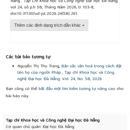
Nẵng”.
Tạp Chí Khoa học Và Công nghệ Đại học Đà Nẵng
,
vol 24, số p.h 5B, Tháng Năm 2026, tr 103-8,
doi:10.31130/ud-jst.2026.24(5B).261.
Thêm các định dạng trích dẫn khác
##plugins.themes.academic_pro.article.detai
Các bài báo tương tự
Nguyễn Thị Thu Trang,
Bản sắc văn hoá trong cách đặt
tên họ của người Pháp
,
Tạp chí Khoa học và Công
nghệ Đại học Đà Nẵng: Vol. 24, No. 5B, 2026
Bạn cũng có thể
bắt đầu một tìm kiếm tương tự nâng cao
cho
bài báo này.
Tạp chí Khoa học và Công nghệ Đại học Đà Nẵng
Cơ quan chủ quản: Đại học Đà Nẵng