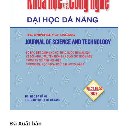
Communicative Competence", Multilingual Matters,
1997.
[9]
C. Kramsch, "Language and Culture", Oxford
University Press, 1998.
[10]
S. L. McKay, "Teaching English as an
International Language: Rethinking Goals and
Approaches", Oxford University Press, 2002.
[11]
M. J. Bennett, "Towards ethnorelativism: A
developmental model of intercultural sensitivity", in
Education for the Intercultural Experience
, R. M.
Paige, Ed., Intercultural Press, 1993, pp. 27-71.
[12]
B. Lian and Y. Tseng, "Soft power, higher
education and international student flow",
Higher
Education
, vol. 66, no. 4, pp. 455–471, 2018.
[13]
N. J. Cull, "Public Diplomacy: Lessons from the
Past", Figueroa Press, 2009.
[14]
I. Manor, "The Digitalization of Public
Diplomacy", Palgrave Macmillan, 2019.
[15]
G. Kress and T. van Leeuwen, "Multimodal
Discourse: The Modes and Media of Contemporary
Đã Xuất bản