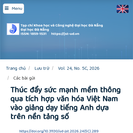
Quick
Menu
jump
to
page
content
Main
Navigation
Main
Content
Sidebar
Trang chủ
Lưu trữ
Vol. 24, No. 5C, 2026
Các bài gửi
Thúc đẩy sức mạnh mềm thông
qua tích hợp văn hóa Việt Nam
vào giảng dạy tiếng Anh dựa
trên nền tảng số
https://doi.org/10.31130/ud-jst.2026.24(5C).289