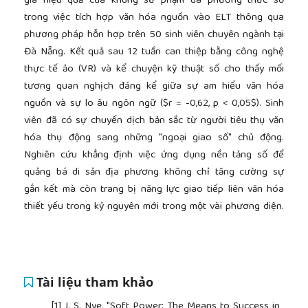
giá hiệu quả của khung sư phạm đa phương thức số
trong việc tích hợp văn hóa nguồn vào ELT thông qua
phương pháp hỗn hợp trên 50 sinh viên chuyên ngành tại
Đà Nẵng. Kết quả sau 12 tuần can thiệp bằng công nghệ
thực tế ảo (VR) và kể chuyện kỹ thuật số cho thấy mối
tương quan nghịch đáng kể giữa sự am hiểu văn hóa
nguồn và sự lo âu ngôn ngữ ($r = -0,62, p < 0,05$). Sinh
viên đã có sự chuyển dịch bản sắc từ người tiêu thụ văn
hóa thụ động sang những "ngoại giao số" chủ động.
Nghiên cứu khẳng định việc ứng dụng nền tảng số để
quảng bá di sản địa phương không chỉ tăng cường sự
gắn kết mà còn trang bị năng lực giao tiếp liên văn hóa
thiết yếu trong kỷ nguyên mới trong một vài phương diện.
Tài liệu tham khảo
[1]
J. S. Nye, "Soft Power: The Means to Success in