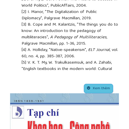
World Politics", PublicAffairs, 2004.
[2]
I. Manor, "The Digitalization of Public
Diplomacy", Palgrave Macmillan, 2019.
[3]
B. Cope and M. Kalantzis, "The things you do to
know: An introduction to the pedagogy of
multiliteracies",
A Pedagogy of Multiliteracies
,
Palgrave Macmillan, pp. 1-36, 2015.
[4]
A. Holliday, "Native-speakerism",
ELT Journal
, vol.
60, no. 4, pp. 385-387, 2006.
[5]
V. K. T. My, W. Trakulkasemsuk, and A. Zahabi,
"English textbooks in the modern world: Cultural
representation in an EFL textbook from Vietnam",
PASAA
, vol. 69, pp. 1-30, 2025.
##plugins.themes.academic_pro.article.side
[6]
B. Norton, "Identity and Language Learning:
Xem thêm
Extending the Conversation 2nd ed", Multilingual
Matters, 2013.
[7]
E. K. Horwitz, M. B. Horwitz, and J. Cope,
"Foreign language classroom anxiety",
The Modern
Language Journal
, vol. 70, no. 2, pp. 125-132, 1986.
[8]
M. Byram, "Teaching and Assessing Intercultural