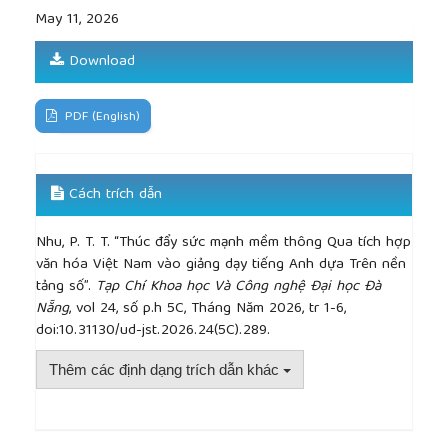
Communication", Arnold, 2001.
May 11, 2026
[16]
C. B. Cazden, "A pedagogy of multiliteracies:
Designing social future",
Harvard Educational
Download
Review
, vol. 66, no. 1, pp. 60-92, 1996.
DOI:10.17763/haer.66.1.17370n67v22j160u
[17]
R. Godwin-Jones, "Augmented reality and virtual
PDF (English)
reality: Technologies for immersive learning",
Language Learning & Technology
, vol. 20, no. 3, pp.
1-12, 2016.
Cách trích dẫn
[18]
R. Robertson, "Glocalization: Time-space and
homogeneity-heterogeneity", in
Global Modernities
,
Nhu, P. T. T. “Thúc đẩy sức mạnh mềm thông Qua tích hợp
M. Featherstone, S. Lash, and R. Robertson, Eds.,
văn hóa Việt Nam vào giảng dạy tiếng Anh dựa Trên nền
Sage, pp. 25–44, 1995.
tảng số”.
Tạp Chí Khoa học Và Công nghệ Đại học Đà
[19]
H. C. Yeh and N. Swinehart, "Online intercultural
Nẵng
, vol 24, số p.h 5C, Tháng Năm 2026, tr 1-6,
exchange: Using digital storytelling to foster critical
doi:10.31130/ud-jst.2026.24(5C).289.
cultural awareness",
Computer Assisted Language
Learning
, vol. 26, no. 8, pp. 962-984, 2020.
Thêm các định dạng trích dẫn khác
[20]
S. Y. Chien, G. J. Hwang, and M. S. Y. Jong,
"Effects of peer assessment within the context of
spherical video-based virtual reality on Chinese
students’ performance and motivation in EFL
##plugins.themes.academic_pro.article.detai