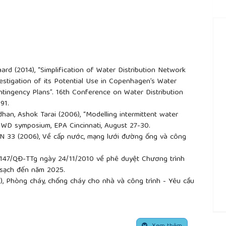
gaard (2014), “Simplification of Water Distribution Network
vestigation of its Potential Use in Copenhagen’s Water
tingency Plans”. 16th Conference on Water Distribution
191.
han, Ashok Tarai (2006), “Modelling intermittent water
 WD symposium, EPA Cincinnati, August 27-30.
 33 (2006), Về cấp nước, mạng lưới đường ống và công
2147/QĐ-TTg ngày 24/11/2010 về phê duyệt Chương trình
c sạch đến năm 2025.
, Phòng cháy, chống cháy cho nhà và công trình - Yêu cầu
, Các năm: từ 1990 đến 2000; từ năm 2001 đến năm 2013.
 Nam (2010), Hồ sơ dự án phát triển cấp nước đô thị Việt
##