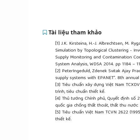
Tài liệu tham khảo
[1]
J.K. Kirsteina, H.-J. Albrechtsen, M. Ry
Simulation by Topological Clustering - In
Supply Monitoring and Contamination Con
System Analysis, WDSA 2014. pp 1184 – 1
[2]
PeterIngeduld, Zdenek Svitak Ajay Prad
supply systems with EPANET”. 8th annual
[3]
Tiêu chuẩn xây dựng Việt Nam TCXDVN
trình, tiêu chuẩn thiết kế.
[4]
Thủ tướng Chính phủ, Quyết định số 
quốc gia chống thất thoát, thất thu nướ
[5]
Tiêu chuẩn Việt Nam TCVN 2622 (1995)
thiết kế.
[6]
Niên giám thống kê thành phố Tam Kỳ
[7]
Công ty cổ phần cấp thoát nước Quảng
Nam II, tiểu dự án Quảng Nam.