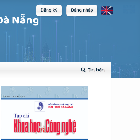
Đăng ký
Đăng nhập
Tìm kiếm
plugins.themes.academic_pro.article.sidebar##