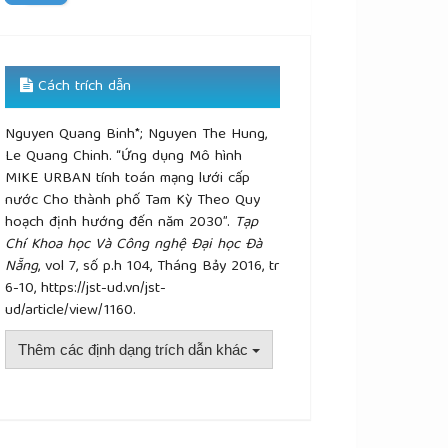
Cách trích dẫn
Nguyen Quang Binh*; Nguyen The Hung,
Le Quang Chinh. “Ứng dụng Mô hình
MIKE URBAN tính toán mạng lưới cấp
nước Cho thành phố Tam Kỳ Theo Quy
hoạch định hướng đến năm 2030”.
Tạp
Chí Khoa học Và Công nghệ Đại học Đà
Nẵng
, vol 7, số p.h 104, Tháng Bảy 2016, tr
6-10, https://jst-ud.vn/jst-
ud/article/view/1160.
Thêm các định dạng trích dẫn khác
plugins.themes.academic_pro.article.details##