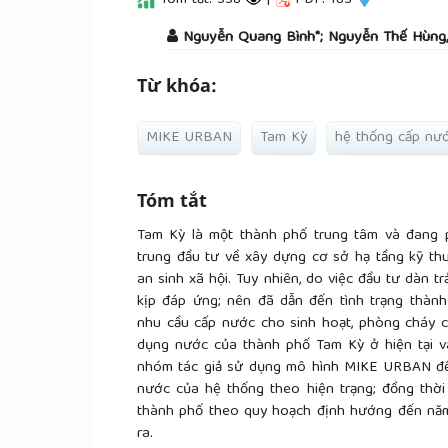
Tóm tắt: 338
|
PDF: 183
##plugins.themes.academic_pro.a
Nguyễn Quang Bình*; Nguyễn Thế Hùng,
Từ khóa:
MIKE URBAN
Tam Kỳ
hệ thống cấp nư
Tóm tắt
Tam Kỳ là một thành phố trung tâm và đang 
trung đầu tư về xây dựng cơ sở hạ tầng kỹ th
an sinh xã hội. Tuy nhiên, do việc đầu tư dàn 
kịp đáp ứng; nên đã dẫn đến tình trạng thành 
nhu cầu cấp nước cho sinh hoạt, phòng cháy 
dụng nước của thành phố Tam Kỳ ở hiện tại và t
nhóm tác giả sử dụng mô hình MIKE URBAN để 
nước của hệ thống theo hiện trạng; đồng thời
thành phố theo quy hoạch định hướng đến năm
ra.