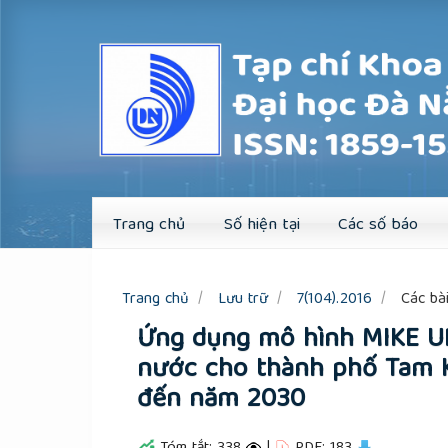
Quick
jump
to
page
content
Main
Navigation
Main
Content
Sidebar
Trang chủ
Số hiện tại
Các số báo
Trang chủ
Lưu trữ
7(104).2016
Các bài
Ứng dụng mô hình MIKE UR
nước cho thành phố Tam 
đến năm 2030