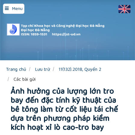
Quick
Menu
jump
to
page
content
Main
Navigation
Main
Content
Sidebar
Trang chủ
Lưu trữ
11(132).2018, Quyển 2
Các bài gửi
Ảnh hưởng của lượng lớn tro
bay đến đặc tính kỹ thuật của
bê tông làm từ cốt liệu tái chế
dựa trên phương pháp kiềm
kích hoạt xỉ lò cao-tro bay