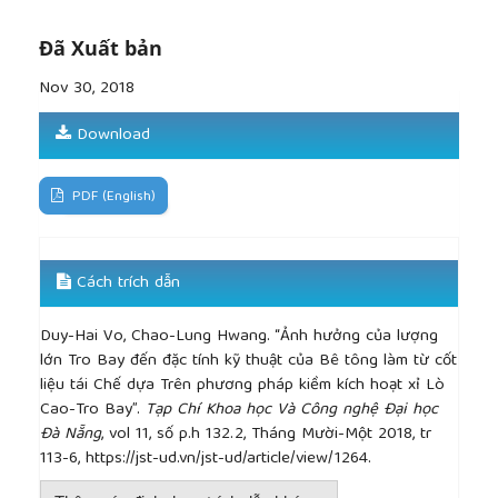
[8]
I. Ismail, S.A. Bernal, J.L. Provis, R. San Nicolas,
D.G. Brice, A.R. Kilcullen, S. Hamdan, J.S.J. van
Đã Xuất bản
Deventer, Influence of fly ash on the water and
Nov 30, 2018
chloride permeability of alkali-activated slag
mortars and concretes, Construction and Building
Download
Materials, 2013; 48 (Supplement C): 1187-1201.
[9]
Z. Jiao, Y. Wang, W. Zheng, W. Huang, Effect of
dosage of sodium carbonate on the strength and
PDF (English)
drying shrinkage of sodium hydroxide based alkali-
activated slag paste, Construction and Building
Materials, 2018; 179: 11-24.
Cách trích dẫn
[10]
R. Manjunath, M.C. Narasimhan, An
experimental investigation on self-compacting alkali
Duy-Hai Vo, Chao-Lung Hwang. “Ảnh hưởng của lượng
activated slag concrete mixes, Journal of Building
lớn Tro Bay đến đặc tính kỹ thuật của Bê tông làm từ cốt
Engineering, 2018; 17: 1-12.
liệu tái Chế dựa Trên phương pháp kiềm kích hoạt xỉ Lò
[11]
Standard Specification for Concrete
Cao-Tro Bay”.
Tạp Chí Khoa học Và Công nghệ Đại học
Aggregates.
Đà Nẵng
, vol 11, số p.h 132.2, Tháng Mười-Một 2018, tr
[12]
Standard Test Method for Compressive
113-6, https://jst-ud.vn/jst-ud/article/view/1264.
Strength of Cylindrical Concrete Specimens.
[13]
Standard Test Method for Pulse Velocity