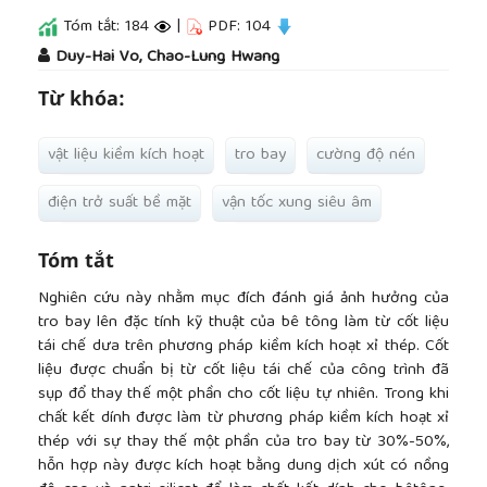
Tóm tắt: 184
|
PDF: 104
##plugins.themes.academic_pro.article.main
Duy-Hai Vo, Chao-Lung Hwang
Từ khóa:
vật liệu kiềm kích hoạt
tro bay
cường độ nén
điện trở suất bề mặt
vận tốc xung siêu âm
Tóm tắt
Nghiên cứu này nhằm mục đích đánh giá ảnh hưởng của
tro bay lên đặc tính kỹ thuật của bê tông làm từ cốt liệu
tái chế dưa trên phương pháp kiềm kích hoạt xỉ thép. Cốt
liệu được chuẩn bị từ cốt liệu tái chế của công trình đã
sụp đổ thay thế một phần cho cốt liệu tự nhiên. Trong khi
chất kết dính được làm từ phương pháp kiềm kích hoạt xỉ
thép với sự thay thế một phần của tro bay từ 30%-50%,
hỗn hợp này được kích hoạt bằng dung dịch xút có nồng