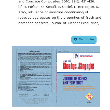
and Concrete Composites, 2010; 32(6): 421-426.
[3]
H. Mefteh, O. Kebaïli, H. Oucief, L. Berredjem, N.
Arabi, Influence of moisture conditioning of
recycled aggregates on the properties of fresh and
hardened concrete, Journal of Cleaner Production,
2013; 54: 282-288.
[4]
M. Bravo, J. de Brito, Concrete made with used
##plugins.themes.academic_pro.article.side
tyre aggregate: durability-related performance,
Xem thêm
Journal of Cleaner Production, 2012; 25: 42-50.
[5]
S.C. Kou, C.S. Poon, Enhancing the durability
properties of concrete prepared with coarse
recycled aggregate, Construction and Building
Materials, 2012; 35: 69-76.
[6]
K.L. Scrivener, R.J. Kirkpatrick, Innovation in use
and research on cementitious material, Cement and
Concrete Research, 2008; 38(2): 128-136.
[7]
N.K. Lee, H.K. Lee, Influence of the slag content
on the chloride and sulfuric acid resistances of
alkali-activated fly ash/slag paste, Cement and
Concrete Composites, 2016; 72(Supplement C): 168-
179.