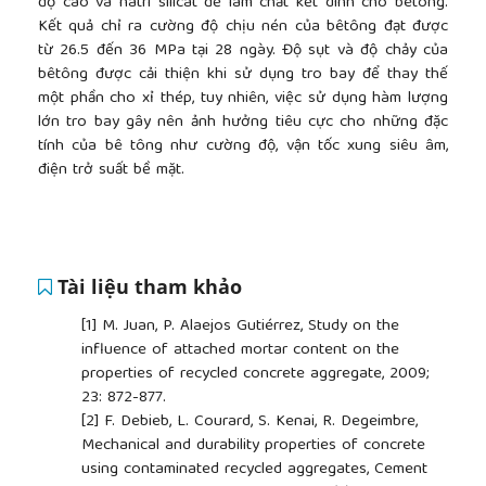
độ cao và natri silicat để làm chất kết dính cho bêtông.
Kết quả chỉ ra cường độ chịu nén của bêtông đạt được
từ 26.5 đến 36 MPa tại 28 ngày. Độ sụt và độ chảy của
bêtông được cải thiện khi sử dụng tro bay để thay thế
một phần cho xỉ thép, tuy nhiên, việc sử dụng hàm lượng
lớn tro bay gây nên ảnh hưởng tiêu cực cho những đặc
tính của bê tông như cường độ, vận tốc xung siêu âm,
điện trở suất bề mặt.
Tài liệu tham khảo
[1]
M. Juan, P. Alaejos Gutiérrez, Study on the
influence of attached mortar content on the
properties of recycled concrete aggregate, 2009;
23: 872-877.
[2]
F. Debieb, L. Courard, S. Kenai, R. Degeimbre,
Mechanical and durability properties of concrete
using contaminated recycled aggregates, Cement