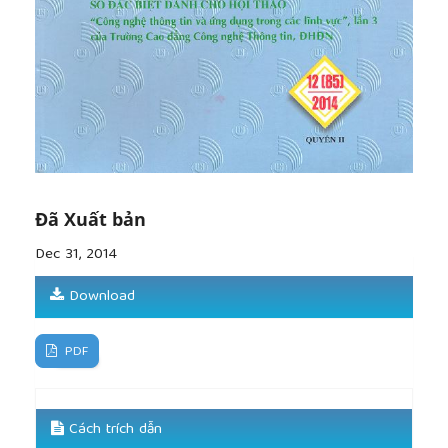
Decision, 48 (1), pp. 105 - 131.
[10]
Chan, K. H., 2009, ‘Impact on intellectual capital
on organizational performance, an empirical study
of companies in the Hang Seng Index (part 1)’, The
Learning Organization, Vol.16, No. 1, pp.4-12.
Đã Xuất bản
Dec 31, 2014
Download
PDF
Cách trích dẫn