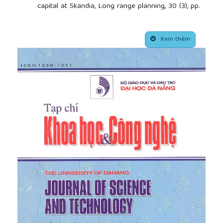
capital at Skandia, Long range planning, 30 (3), pp.
366 - 373.
[5]
Firer, S. and Williams, S. M. (2003), ‘Intellectual
##plugins.themes.academic_pro.article.side
capital and traditional measures of corporate
Xem thêm
performance’, Journal of Intellectual Capital, Vol.4,
No.3, pp.348 - 60.
[6]
Mehralian, G., Rajabzadeh, A., Sadeh, M. R. and
Rasekh, H. R., 2012, Intellectual capital and
corporate performance in Iranian pharmaceutical
industry, Journal of intellectual capital, 13 (1), pp. 138
- 158.
[7]
Mondal, A. and Ghosh, S. K., 2012, Intellectual
capital and financial performance of Indian Banks,
Journal of Intellectual Capital, 13 (4), pp. 515 - 530.
[8]
Pulic, A., 2000, VAIC™--an accounting tool for IC
management, International journal of technology
management, 20 (5), pp. 702 - 714.
[9]
Sharabati, A. A., Jawad, S. N. and Bontis, N., 2010,
Intellectual capital and business performance in the
pharmaceutical sector of Jordan, Management