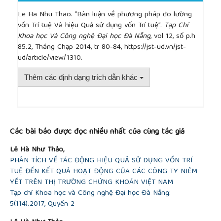
Le Ha Nhu Thao. “Bàn luận về phương pháp đo lường
vốn Trí tuệ Và hiệu Quả sử dụng vốn Trí tuệ”.
Tạp Chí
Khoa học Và Công nghệ Đại học Đà Nẵng
, vol 12, số p.h
85.2, Tháng Chạp 2014, tr 80-84, https://jst-ud.vn/jst-
ud/article/view/1310.
Thêm các định dạng trích dẫn khác
##plugins.themes.academic_pro.article.detai
Các bài báo được đọc nhiều nhất của cùng tác giả
Lê Hà Như Thảo,
PHÂN TÍCH VỀ TÁC ĐỘNG HIỆU QUẢ SỬ DỤNG VỐN TRÍ
TUỆ ĐẾN KẾT QUẢ HOẠT ĐỘNG CỦA CÁC CÔNG TY NIÊM
YẾT TRÊN THỊ TRƯỜNG CHỨNG KHOÁN VIỆT NAM
Tạp chí Khoa học và Công nghệ Đại học Đà Nẵng:
5(114).2017, Quyển 2