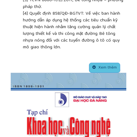
[3]
TCVN 8860-1(12):2011, Bê tông nhựa – phương
pháp thử.
[4]
Quyết định 858/QĐ-BGTVT: Về việc ban hành
hướng dẫn áp dụng hệ thống các tiêu chuẩn kỹ
thuật hiện hành nhằm tăng cường quản lý chất
lượng thiết kế và thi công mặt đường Bê tông
nhựa nóng đối với các tuyến đường ô tô có quy
mô giao thông lớn.
[5]
Quyết định 1617/QĐ-BGTVT: Ban hành quy định
kỹ thuật về phương pháp thử độ sâu vệt hằn bánh
##plugins.themes.academic_pro.article.side
xe của Bê tông nhựa xác định bằng thiết bị Wheel
Xem thêm
Tracking.
[6]
Đỗ Vương Minh và Trần Thị Kim Đăng, “Ảnh
hưởng của cốt liệu mịn và bột khoáng đến cường
độ kéo uốn của thành phần vữa nhựa trong hỗn
hợp bê tông nhựa nóng”, Tạp chí Giao thông vận
tải, số tháng 11 năm 2016.
[7]
Vũ Minh Đức và Lương Xuân Chiểu, “Nghiên cứu
ảnh hưởng cửa việc sử dụng bột đá thu hồi và các
nguyên nhân khác phát sinh tại trạm trộn ảnh
hưởng tới khả năng kháng vệt hằn bánh xe của bê