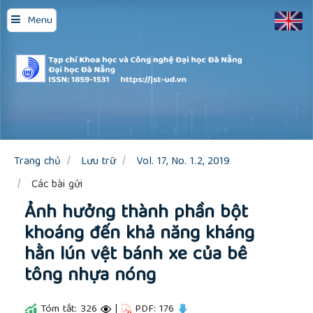
Quick
Menu
jump
to
page
content
Main
Navigation
Main
Content
Sidebar
Trang chủ
Lưu trữ
Vol. 17, No. 1.2, 2019
Các bài gửi
Ảnh hưởng thành phần bột
khoáng đến khả năng kháng
hằn lún vệt bánh xe của bê
tông nhựa nóng
Tóm tắt: 326
|
PDF: 176