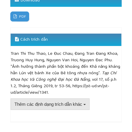
Download
PDF
Cách trích dẫn
Tran Thi Thu Thao, Le Đuc Chau, Đang Tran Đang Khoa,
Truong Huy Hung, Nguyen Van Hoi, Nguyen Đac Phu.
“Ảnh hưởng thành phần bột khoáng đến Khả năng kháng
hằn Lún vệt bánh Xe của Bê tông nhựa nóng”.
Tạp Chí
Khoa học Và Công nghệ Đại học Đà Nẵng
, vol 17, số p.h
1.2, Tháng Giêng 2019, tr 53-56, https://jst-ud.vn/jst-
ud/article/view/1341.
Thêm các định dạng trích dẫn khác
##plugins.themes.academic_pro.article.detai