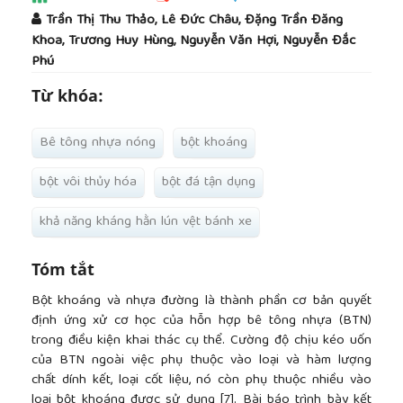
##plugins.themes.academic_pro.article.main
Trần Thị Thu Thảo, Lê Đức Châu, Đặng Trần Đăng
Khoa, Trương Huy Hùng, Nguyễn Văn Hợi, Nguyễn Đắc
Phú
Từ khóa:
Bê tông nhựa nóng
bột khoáng
bột vôi thủy hóa
bột đá tận dụng
khả năng kháng hằn lún vệt bánh xe
Tóm tắt
Bột khoáng và nhựa đường là thành phần cơ bản quyết
định ứng xử cơ học của hỗn hợp bê tông nhựa (BTN)
trong điều kiện khai thác cụ thể. Cường độ chịu kéo uốn
của BTN ngoài việc phụ thuộc vào loại và hàm lượng
chất dính kết, loại cốt liệu, nó còn phụ thuộc nhiều vào
loại bột khoáng được sử dụng [7]. Bài báo trình bày kết