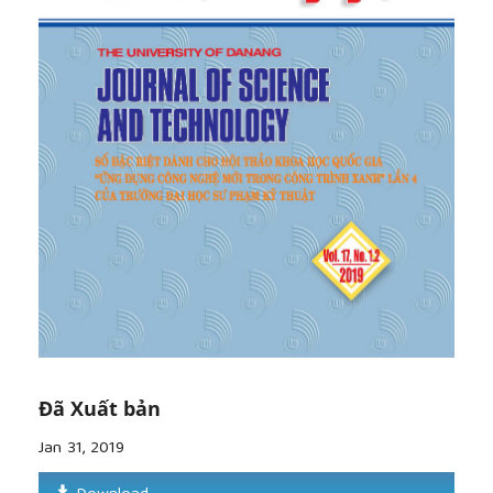
tông nhựa”, Báo cáo hội thảo tổ chức tại cơ sở 2
trường ĐHGTVT- thành phố Hồ Chí Minh, 6/2014
[8]
ZEMICHAEL BERHE MEHARI, Dr(Ing.) Girma
Berhanu, “Effect of Different Types of Filler
Materials on Characteristics of Hot-MixAsphalt
Concrete”, Addis Ababa Universty School of
Gradute Studies, February 2007.
[9]
MohamedA.Ali and Ahmad H.Aljssa, “Effect of
Filler Types on Marshall Stability and Retained
Strength of Asphalt Concrete”, International Journal
of Pavement Engineering, 31 Jan2007, Pages 47-51
Đã Xuất bản
Jan 31, 2019