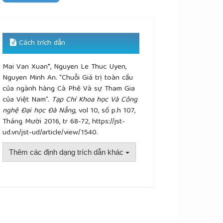
Cách trích dẫn
Mai Van Xuan*, Nguyen Le Thuc Uyen,
Nguyen Minh An. “Chuỗi Giá trị toàn cầu
của ngành hàng Cà Phê Và sự Tham Gia
của Việt Nam”.
Tạp Chí Khoa học Và Công
nghệ Đại học Đà Nẵng
, vol 10, số p.h 107,
Tháng Mười 2016, tr 68-72, https://jst-
ud.vn/jst-ud/article/view/1540.
Thêm các định dạng trích dẫn khác
plugins.themes.academic_pro.article.details##