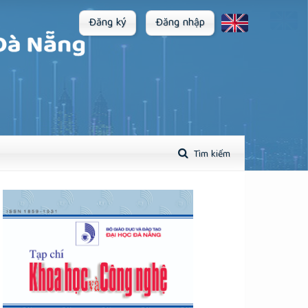
Đăng ký
Đăng nhập
Tìm kiếm
plugins.themes.academic_pro.article.sidebar##