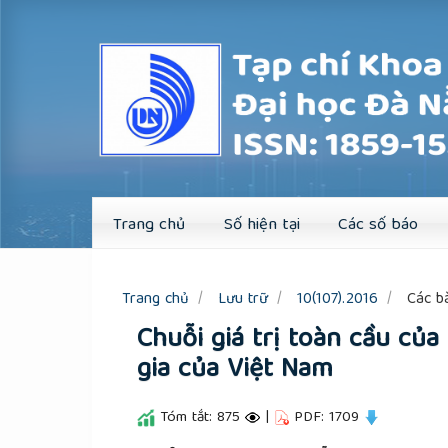
Quick
jump
to
page
content
Main
Navigation
Main
Content
Sidebar
Trang chủ
Số hiện tại
Các số báo
Trang chủ
Lưu trữ
10(107).2016
Các bà
Chuỗi giá trị toàn cầu củ
gia của Việt Nam
Tóm tắt: 875
|
PDF: 1709
##plugins.themes.academic_pro.a