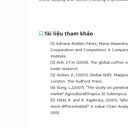
brand building and further investing in processi
Tài liệu tham khảo
[1]
Adriana Roldán-Pérez, Maria-Alejandr
Cooperation and Competition: A Compara
Institute.
[2]
Anh, V.T.H, (2009), The global coffee v
trade research.
[3]
Dicken, P., (2007), Global Shift: Map
London: The Guilford Press.
[4]
Dung, L.,(2007), “The study on penetra
market”.AgriculturallTropica Et Subtropica
[5]
Fitter, R. and R. Kaplinsky., (2001),
more differentiated? A Value Chain Analysi
(IDS).
[6]
Gereffi, G. and M. Korzeniewicz, (1994
Greenwood Press.