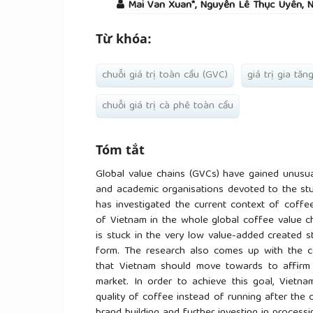
Mai Van Xuan*, Nguyễn Lê Thục Uyên, 
Từ khóa:
chuỗi giá trị toàn cầu (GVC)
giá trị gia tăn
chuỗi giá trị cà phê toàn cầu
Tóm tắt
Global value chains (GVCs) have gained unusua
and academic organisations devoted to the stu
has investigated the current context of coffe
of Vietnam in the whole global coffee value ch
is stuck in the very low value-added created s
form. The research also comes up with the c
that Vietnam should move towards to affirm 
market. In order to achieve this goal, Vietn
quality of coffee instead of running after th