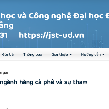
Đăng ký
Đăng nhập
Gửi bài
Thông báo
Giới thiệu
Hướng dẫn
##
i gửi
a ngành hàng cà phê và sự tham
rticle.main##