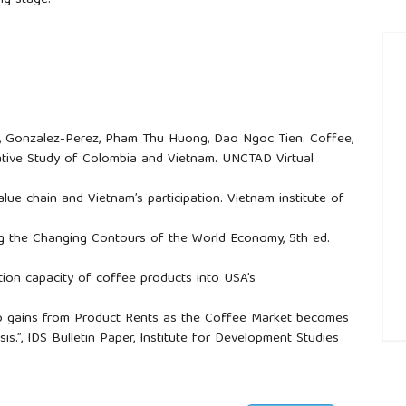
ng stage.
a, Gonzalez-Perez, Pham Thu Huong, Dao Ngoc Tien. Coffee,
tive Study of Colombia and Vietnam. UNCTAD Virtual
alue chain and Vietnam’s participation. Vietnam institute of
ping the Changing Contours of the World Economy, 5th ed.
tion capacity of coffee products into USA’s
.
 “Who gains from Product Rents as the Coffee Market becomes
s.”, IDS Bulletin Paper, Institute for Development Studies
##
), Commodity Chains and GlobalCapitalism. Westport, CT: