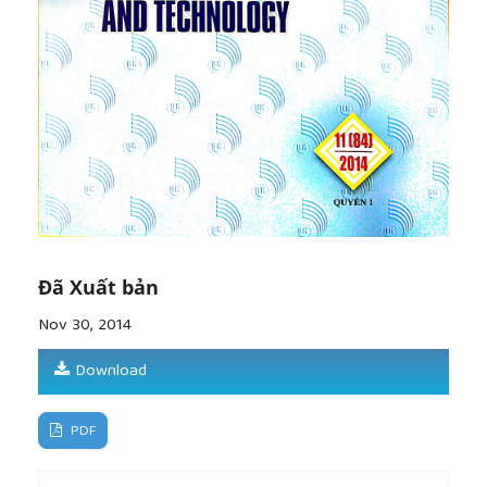
[10]
Murphy Michael D (2005), Landscape
Architecture Theory: An evolving body of thought,
Long Grove Illinois, Waveland Press, Inc,
[11]
Peter Fuhrmann (1998), Bauplanung und
Bauentwurf, Kohlhammer Verlag, Stuttgart.
[12]
Wenche E. Dramstad - Jame D. Olson and
Richard T.T.Forman Landscape Ecology Principles in
Landscape Architecture and Land-Use Planning,
Harvard University, USA.
[13]
Viện QHXD Đà Nẵng (2012), Thuyết minh Điều
chỉnh quy hoạch chung thành phố Đà Nẵng đến
năm 2030 - Tầm nhìn đến năm 2050.
Đã Xuất bản
Nov 30, 2014
Download
PDF