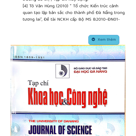
[4]
Tô Văn Hùng (2010) “ Tổ chức Kiến trúc cảnh
quan tạo lập bản sắc cho thành phố Đà Nẵng trong
tương lai”, Đề tài NCKH cấp Bộ MS B2010-ĐN01-
24.
[5]
Lê Hồng Kế (1989), Đề cập bước đầu đến sinh
##plugins.themes.academic_pro.article.side
thái trong quá trình quy hoạch và xây dựng điểm
Xem thêm
dân cư Việt Nam, Luận án PTS.
[6]
Đàm Thu Trang (2002), Tổ chức kiến trúc cảnh
quan trong các khu ở Hà Nội nhằm nâng cao chất
lượng môi trường sống, Luận án Tiến Sĩ, Hà Nội.
[7]
Nguyễn Thị Tường Vy, Võ Văn Minh, Nguyễn Văn
Khánh (2010), Tổng quan về đa dạng sinh học ở
thành phố Đà Nẵng và một số định hướng bảo tồn,
Tạp chí Khoa học và Công nghệ - Đại học Đà Nẵng;
Số: Tập 1, số 5 (40).
[8]
Fritjof Capra (2004), The Hidden Connections: A
Science for Sustainable Living, Anchor books, A
division of Random House . Inc, Newyork.
[9]
John L. Motloch (1975), Introduction to
Landscape Design, ASLA