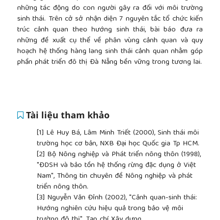
những tác động do con người gây ra đối với môi trường
sinh thái. Trên cở sở nhận diện 7 nguyên tắc tổ chức kiến
trúc cảnh quan theo hướng sinh thái, bài báo đưa ra
những đề xuất cụ thể về phân vùng cảnh quan và quy
hoạch hệ thống hàng lang sinh thái cảnh quan nhằm góp
phần phát triển đô thị Đà Nẵng bền vững trong tương lai.
Tài liệu tham khảo
[1]
Lê Huy Bá, Lâm Minh Triết (2000), Sinh thái môi
trường học cơ bản, NXB Đại học Quốc gia Tp HCM.
[2]
Bộ Nông nghiệp và Phát triển nông thôn (1998),
"ĐDSH và bảo tồn hệ thống rừng đặc dụng ở Việt
Nam", Thông tin chuyên đề Nông nghiệp và phát
triển nông thôn.
[3]
Nguyễn Văn Đỉnh (2002), "Cảnh quan-sinh thái:
Hướng nghiên cứu hiệu quả trong bảo vệ môi
trường đô thị", Tạp chí Xây dựng.