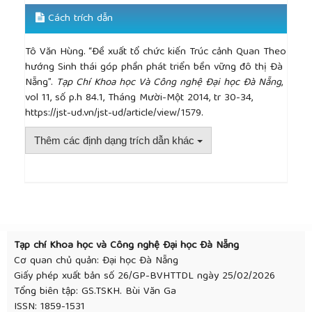
Cách trích dẫn
Tô Văn Hùng. “Đề xuất tổ chức kiến Trúc cảnh Quan Theo
hướng Sinh thái góp phần phát triển bền vững đô thị Đà
Nẵng”.
Tạp Chí Khoa học Và Công nghệ Đại học Đà Nẵng
,
vol 11, số p.h 84.1, Tháng Mười-Một 2014, tr 30-34,
https://jst-ud.vn/jst-ud/article/view/1579.
Thêm các định dạng trích dẫn khác
##plugins.themes.academic_pro.article.detai
Tạp chí Khoa học và Công nghệ Đại học Đà Nẵng
Cơ quan chủ quản: Đại học Đà Nẵng
Giấy phép xuất bản số 26/GP-BVHTTDL ngày 25/02/2026
Tổng biên tập: GS.TSKH. Bùi Văn Ga
ISSN: 1859-1531