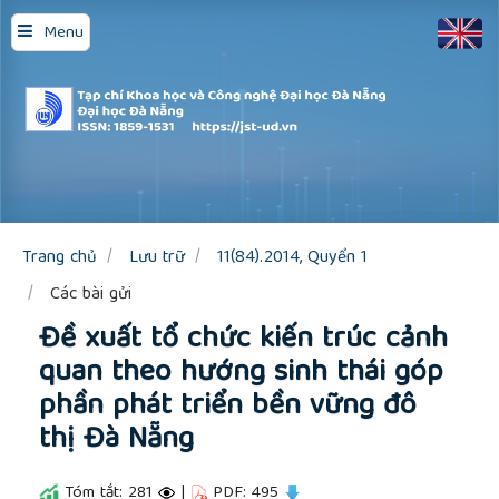
Quick
Menu
jump
to
page
content
Main
Navigation
Main
Content
Sidebar
Trang chủ
Lưu trữ
11(84).2014, Quyển 1
Các bài gửi
Đề xuất tổ chức kiến trúc cảnh
quan theo hướng sinh thái góp
phần phát triển bền vững đô
thị Đà Nẵng
Tóm tắt: 281
|
PDF: 495