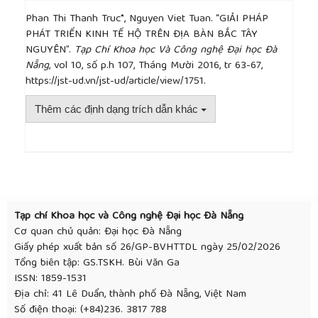
Phan Thi Thanh Truc*, Nguyen Viet Tuan. “GIẢI PHÁP
PHÁT TRIỂN KINH TẾ HỘ TRÊN ĐỊA BÀN BẮC TÂY
NGUYÊN”.
Tạp Chí Khoa học Và Công nghệ Đại học Đà
Nẵng
, vol 10, số p.h 107, Tháng Mười 2016, tr 63-67,
https://jst-ud.vn/jst-ud/article/view/1751.
Thêm các định dạng trích dẫn khác
##plugins.themes.academic_pro.article.detai
Tạp chí Khoa học và Công nghệ Đại học Đà Nẵng
Cơ quan chủ quản: Đại học Đà Nẵng
Giấy phép xuất bản số 26/GP-BVHTTDL ngày 25/02/2026
Tổng biên tập: GS.TSKH. Bùi Văn Ga
ISSN: 1859-1531
Địa chỉ: 41 Lê Duẩn, thành phố Đà Nẵng, Việt Nam
Số điện thoại: (+84)236. 3817 788