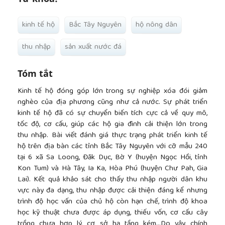
kinh tế hộ
Bắc Tây Nguyên
hộ nông dân
thu nhập
sản xuất nước đá
Tóm tắt
Kinh tế hộ đóng góp lớn trong sự nghiệp xóa đói giảm
nghèo của địa phương cũng như cả nước. Sự phát triển
kinh tế hộ đã có sự chuyển biến tích cực cả về quy mô,
tốc độ, cơ cấu, giúp các hộ gia đình cải thiện lớn trong
thu nhập. Bài viết đánh giá thực trạng phát triển kinh tế
hộ trên địa bàn các tỉnh Bắc Tây Nguyên với cỡ mẫu 240
tại 6 xã Sa Loong, Đăk Dục, Bờ Y (huyện Ngọc Hồi, tỉnh
Kon Tum) và Hà Tây, Ia Ka, Hòa Phú (huyện Chư Pah, Gia
Lai). Kết quả khảo sát cho thấy thu nhập người dân khu
vực này đa dạng, thu nhập được cải thiện đáng kể nhưng
trình độ học vấn của chủ hộ còn hạn chế, trình độ khoa
học kỹ thuật chưa được áp dụng, thiếu vốn, cơ cấu cây
trồng chưa hợp lý, cơ sở hạ tầng kém…Do vậy, chính