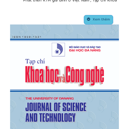
“Phát triển KTH gia đình ở Việt Nam”, Tạp chí Khoa
học ĐHQGHN Kinh tế và Kinh doanh, tập 29, số
3(2013).
##plugins.themes.academic_pro.article.side
[6]
Li Wei (2001), The effect of human resource
Xem thêm
development on household income in selected
poor areas of rural China, Labour and Management
in Development, Vo 2, No 2. (2001)
[7]
J. Edward Taylor (2001), Agricultural Household
Models: Genesis, Evolution, and Extensions, Review
of Economics of the Household, Vol. 1, No. 1
(2003)