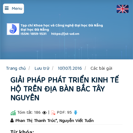
Quick
Menu
jump
to
page
content
Main
Navigation
Main
Content
Sidebar
Trang chủ
Lưu trữ
10(107).2016
Các bài gửi
GIẢI PHÁP PHÁT TRIỂN KINH TẾ
HỘ TRÊN ĐỊA BÀN BẮC TÂY
NGUYÊN
Tóm tắt: 186
|
PDF: 95
##plugins.themes.academic_pro.article.main
Phan Thị Thanh Trúc*, Nguyễn Viết Tuấn
Từ khóa: