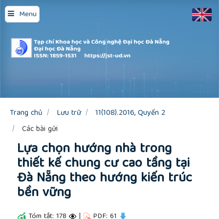
Quick
Menu
jump
to
page
content
Main
Navigation
Main
Content
Sidebar
Trang chủ
Lưu trữ
11(108).2016, Quyển 2
Các bài gửi
Lựa chọn hướng nhà trong
thiết kế chung cư cao tầng tại
Đà Nẵng theo hướng kiến trúc
bền vững
Tóm tắt: 178
|
PDF: 61