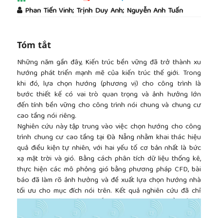
##plugins.themes.academic_pro.article.main
Phan Tiến Vinh; Trịnh Duy Anh; Nguyễn Anh Tuấn
Tóm tắt
Những năm gần đây, Kiến trúc bền vững đã trở thành xu
hướng phát triển mạnh mẽ của kiến trúc thế giới. Trong
khi đó, lựa chọn hướng (phương vị) cho công trình là
bước thiết kế có vai trò quan trọng và ảnh hưởng lớn
đến tính bền vững cho công trình nói chung và chung cư
cao tầng nói riêng.
Nghiên cứu này tập trung vào việc chọn hướng cho công
trình chung cư cao tầng tại Đà Nẵng nhằm khai thác hiệu
quả điều kiện tự nhiên, với hai yếu tố cơ bản nhất là bức
xạ mặt trời và gió. Bằng cách phân tích dữ liệu thống kê,
thực hiện các mô phỏng gió bằng phương pháp CFD, bài
báo đã làm rõ ảnh hưởng và đề xuất lựa chọn hướng nhà
tối ưu cho mục đích nói trên. Kết quả nghiên cứu đã chỉ
##plugins.themes.academic_pro.article.side
ra những hướng có lợi nhất cho chung cư cao tầng ở Đà
Nẵng theo hướng kiến trúc bền vững.