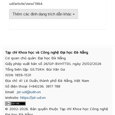
ud/article/view/1864.
Thêm các định dạng trích dẫn khác
##plugins.themes.academic_pro.article.detai
Tạp chí Khoa học và Công nghệ Đại học Đà Nẵng
Cơ quan chủ quản: Đại học Đà Nẵng
Giấy phép xuất bản số 26/GP-BVHTTDL ngày 25/02/2026
Tổng biên tập: GS.TSKH. Bùi Văn Ga
ISSN: 1859-1531
Địa chỉ: 41 Lê Duẩn, thành phố Đà Nẵng, Việt Nam
Số điện thoại: (+84)236. 3817 788
Email:
jst-ud@udn.vn
Website:
https://jst-ud.vn
© 2002-2026. Bản quyền thuộc Tạp chí Khoa học Công nghệ
Đại học Đà Nẵng