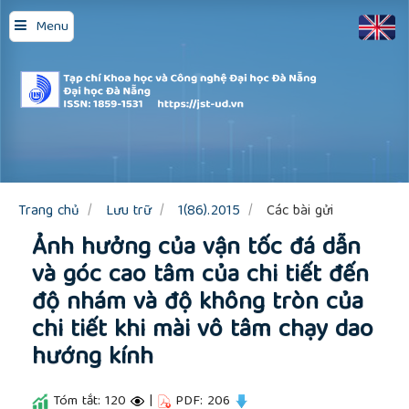
Quick
Menu
jump
to
page
content
Main
Navigation
Main
Content
Sidebar
Trang chủ
Lưu trữ
1(86).2015
Các bài gửi
Ảnh hưởng của vận tốc đá dẫn
và góc cao tâm của chi tiết đến
độ nhám và độ không tròn của
chi tiết khi mài vô tâm chạy dao
hướng kính
Tóm tắt: 120
|
PDF: 206