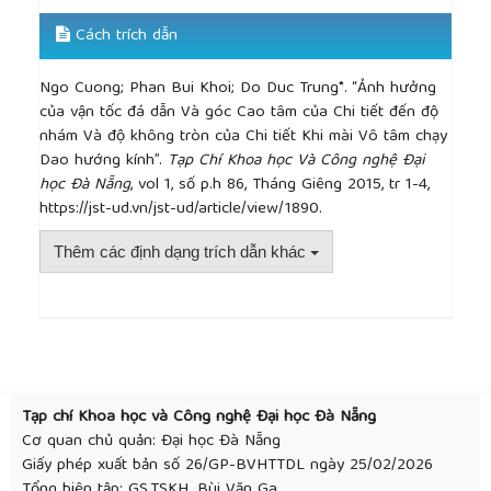
computer simulation", Int. J. Math. Tools Manufact.
Vol, 30, No. 2, 1990, pp191-201.
Cách trích dẫn
[13]
Yuji Furukawa, Masakazu Miyashita and
Susumu Shiozakij, "Vibration Analysis and Work-
Ngo Cuong; Phan Bui Khoi; Do Duc Trung*. “Ảnh hưởng
Rounding Mechanism in Centerless Grinding", Int. J.
của vận tốc đá dẫn Và góc Cao tâm của Chi tiết đến độ
Mach. Tool Des. Res. Vol. 11, 1971.
nhám Và độ không tròn của Chi tiết Khi mài Vô tâm chạy
[14]
N. G. Subramanya Udupa, M. S. Shubnmugam
Dao hướng kính”.
Tạp Chí Khoa học Và Công nghệ Đại
and V. Radhakristinan,"Influence of workpiece
học Đà Nẵng
, vol 1, số p.h 86, Tháng Giêng 2015, tr 1-4,
position on roundness error and surface finish in
https://jst-ud.vn/jst-ud/article/view/1890.
centerless grinding", Int. I. Mach. Tools Manufact.
Vol. 27. No. 1, 1987, pp77-89.
Thêm các định dạng trích dẫn khác
[15]
C. Guo, S.Malkin, J.A.Kovach and M.Laurich,
"Computer Simulation of Below-Center and Above-
Center Centerless Grinding", Machining Science and
##plugins.themes.academic_pro.article.detai
Technology, 1(2), 1997, pp253-249.
[16]
S.S. Pande, A.R. Naik and S.Somasundaram,
Computer simulation of the plunge centreless
grinding process, Journal of Materials Processing
Tạp chí Khoa học và Công nghệ Đại học Đà Nẵng
Technology, 39, 1993.
Cơ quan chủ quản: Đại học Đà Nẵng
[17]
F. Hashimoto, G. D. Lahoti, M. Miyashita, "Safe
Giấy phép xuất bản số 26/GP-BVHTTDL ngày 25/02/2026
Operations and Friction Characteristics of
Tổng biên tập: GS.TSKH. Bùi Văn Ga