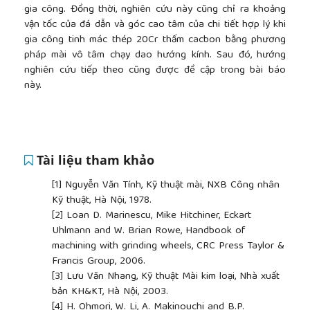
gia công. Đồng thời, nghiên cứu này cũng chỉ ra khoảng
vận tốc của đá dẫn và góc cao tâm của chi tiết hợp lý khi
gia công tinh mác thép 20Cr thấm cacbon bằng phương
pháp mài vô tâm chạy dao hướng kính. Sau đó, hướng
nghiên cứu tiếp theo cũng được đề cập trong bài báo
này.
Tài liệu tham khảo
[1]
Nguyễn Văn Tính, Kỹ thuật mài, NXB Công nhân
Kỹ thuật, Hà Nội, 1978.
[2]
Loan D. Marinescu, Mike Hitchiner, Eckart
Uhlmann and W. Brian Rowe, Handbook of
machining with grinding wheels, CRC Press Taylor &
Francis Group, 2006.
[3]
Lưu Văn Nhang, Kỹ thuật Mài kim loại, Nhà xuất
bản KH&KT, Hà Nội, 2003.
[4]
H. Ohmori, W. Li, A. Makinouchi and B.P.