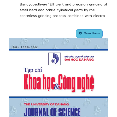
Bandyopadhyay, "Efficient and precision grinding of
small hard and brittle cylindrical parts by the
centerless grinding process combined with electro-
discharge truing and electrolytic in-process
dressing", Journal of Materials Processing
##plugins.themes.academic_pro.article.side
Technology 98, 2000, pp322-327.
Xem thêm
[5]
Loan D. Marinescu, Handbook of Advances
Ceramics Machining,
http://www.taylorandfrancis.com
.
[6]
J. Kopac, P. Krajnikand J.M. d’Aniceto, "Grinding
analysis based on the matrix experiment", 13th
International scientific conference on
achievements in mechanical and materials
engineering, 2005, pp331-334.
[7]
P. Krajnik, A. Sluga, J. Kopac, "Radial basis
function simulation and metamodelling of surface
roughness in centreless grinding", Joural of
Achievements in Materials and Manufacturing
Engineering, Volume 14, Issue 1-2, January-February
2006, pp104-110.