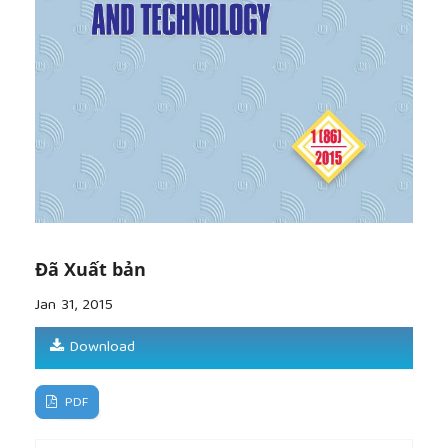
[8]
P. Krajnik, J. Kopac and A. Sluga, "Design of
grinding factors based on response surface
methodology", Journal of Materials Processing
Technology, 2005, pp162–163.
[9]
S.S.Pande and B.R. Lanka, "Investigation on the
through – feef centerless grinding process",
International Journal of Production
Research,Volume 27, Issue 7, 1989.
[10]
F. Hashimoto, A. Kanai, M. Miyashita, K.
Okamura, "High Precision Trueing Method of
Regulating Wheel and Effect on Grinding Accuracy",
Annals of the C/RP, Vol., 1983.
Đã Xuất bản
[11]
Albert J. Shih, "A New Regulating Wheel Truing
Method for Through-FeedCenterless Grinding",
Jan 31, 2015
Contributed by the Manufacturing Engineering
Division for publication in the journal of
Download
Anufacturing science and engineering, 2000.
[12]
P. R. Nakkeeran and V. Radhakrishnan, "A study
PDF
on the effect of regulating wheel on the
roundness of workpiece in centerless grinding by