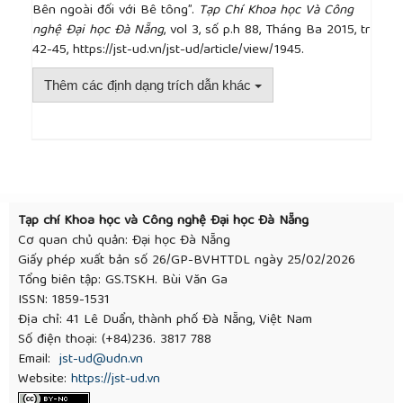
Bên ngoài đối với Bê tông”.
Tạp Chí Khoa học Và Công
aggregates, Cement & Concrete Research, 1988, Vol
nghệ Đại học Đà Nẵng
, vol 3, số p.h 88, Tháng Ba 2015, tr
18(5), p.723-730.
42-45, https://jst-ud.vn/jst-ud/article/view/1945.
[15]
Shi C., Wang D., Behnood A., Review of
Thaumasite Sulfate Attack on Cement Mortar and
Thêm các định dạng trích dẫn khác
Concrete, Journal of Materials in Civil Engineering,
2012, Vol 24, p.1450-1460.
[16]
Skalny J., Marchand J., Odler I., Sulfate Attack
##plugins.themes.academic_pro.article.detai
on Concrete, Taylor & Francis Group, London and
New York, 2003, 230p.
[17]
Taylor H.F.W., Famy C., Scrivener K.L., Delayed
ettringite formation, Cement & Concrete Research,
Tạp chí Khoa học và Công nghệ Đại học Đà Nẵng
2001, Vol 31(5), p.683-693.
Cơ quan chủ quản: Đại học Đà Nẵng
[18]
Zhou Q., Hill J., Byars E.A., Cripps J.C., Lynsdale
Giấy phép xuất bản số 26/GP-BVHTTDL ngày 25/02/2026
C.J., Sharp J.H., The role of pH in thaumasite sulfate
Tổng biên tập: GS.TSKH. Bùi Văn Ga
attack, Cement and Concrete research, 2006, Vol
ISSN: 1859-1531
36, p.160-170.
Địa chỉ: 41 Lê Duẩn, thành phố Đà Nẵng, Việt Nam
Số điện thoại: (+84)236. 3817 788
Email:
jst-ud@udn.vn
Website:
https://jst-ud.vn