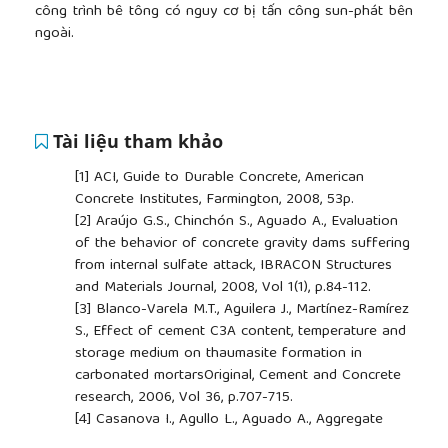
công trình bê tông có nguy cơ bị tấn công sun-phát bên
ngoài.
Tài liệu tham khảo
[1]
ACI, Guide to Durable Concrete, American
Concrete Institutes, Farmington, 2008, 53p.
[2]
Araújo G.S., Chinchón S., Aguado A., Evaluation
of the behavior of concrete gravity dams suffering
from internal sulfate attack, IBRACON Structures
and Materials Journal, 2008, Vol 1(1), p.84-112.
[3]
Blanco-Varela M.T., Aguilera J., Martínez-Ramírez
S., Effect of cement C3A content, temperature and
storage medium on thaumasite formation in
carbonated mortarsOriginal, Cement and Concrete
research, 2006, Vol 36, p.707-715.
[4]
Casanova I., Agullo L., Aguado A., Aggregate
expansivity due to sulfide oxidation - I. Reaction