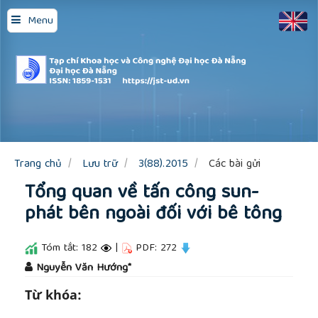
Quick
Menu
jump
to
page
content
Main
Navigation
Main
Content
Sidebar
Trang chủ
Lưu trữ
3(88).2015
Các bài gửi
Tổng quan về tấn công sun-
phát bên ngoài đối với bê tông
Tóm tắt: 182
|
PDF: 272
##plugins.themes.academic_pro.article.main
Nguyễn Văn Hướng*
Từ khóa: