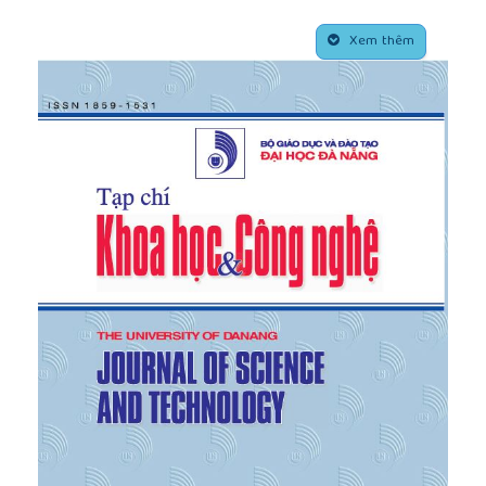
system and rate model, Cement & Concrete
##plugins.themes.academic_pro.article.side
Research, 1996, Vol 26(1), p.993-998.
Xem thêm
[5]
Collerpardi M., A state-of-the-art review on
delayed ettringite attack on concrete, Cement &
Concrete Composites, 2003, Vol 25, p.401-407.
[6]
Depuy G.W., Chemical resistance of concrete.
Concrete and Concrete-Making Material, ASTM STP
169C, Philadelphia, PA, 1994, p.263-281
[7]
Gollop R.S., Taylor H.F.W., Microstructural and
microanalytical studies of sulfate attack III. Sulfate-
resisting portland cement: Reactions with sodium
and magnesium sulfate solutions, Cement and
Concrete research, 1995, Vol 25, p.1581-1590.
[8]
Neville A., The confused word of sulfate attack
on concrete, Cement and Concrete research, 2004,
Vol 34, p.1275-1296.
[9]
NGUYEN Van Huong, Effets d’additions
minérales sur l’apparition de la Réaction Sulfatique
Interne: étude paramétrique, développement et
optimisation de méthodes accélérées, Thèse de