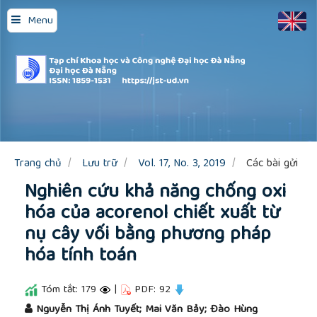
Quick
Menu
jump
to
page
content
Main
Navigation
Main
Content
Sidebar
Trang chủ
Lưu trữ
Vol. 17, No. 3, 2019
Các bài gửi
Nghiên cứu khả năng chống oxi
hóa của acorenol chiết xuất từ
nụ cây vối bằng phương pháp
hóa tính toán
Tóm tắt: 179
|
PDF: 92
##plugins.themes.academic_pro.article.main
Nguyễn Thị Ánh Tuyết; Mai Văn Bảy; Đào Hùng