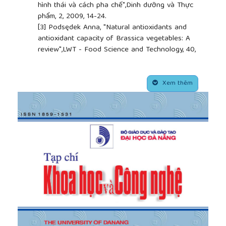
hình thái và cách pha chế",Dinh dưỡng và Thực
phẩm, 2, 2009, 14-24.
[3]
Podsędek Anna, "Natural antioxidants and
antioxidant capacity of Brassica vegetables: A
review",LWT - Food Science and Technology, 40,
2007, 1-11.
[4]
Moure Andrés, et al., "Natural antioxidants from
##plugins.themes.academic_pro.article.side
residual sources",Food Chemistry, 72, 2001, 145-171.
Xem thêm
[5]
Dung N. T., et al., "Anti-inflammatory effects of
essential oil isolated from the buds of Cleistocalyx
operculatus (Roxb.) Merr and Perry",Food Chem
Toxicol, 47, 2009, 449-53.
[6]
Srikrishna A. and Babu R. Ramesh, "Total
syntheses of (±)-α-acorenol, β-acorenol, α-epi-
acorenol and β-epi-acorenol via an Ireland ester
Claisen rearrangement and RCM reaction
sequence",Tetrahedron Letters, 48, 2007, 6916-6919.
[7]
Jalali Hossein T., et al., "Assessment of the
sesquiterpenic profile of Ferula gummosa oleo-
gum-resin (galbanum) from Iran. Contributes to its