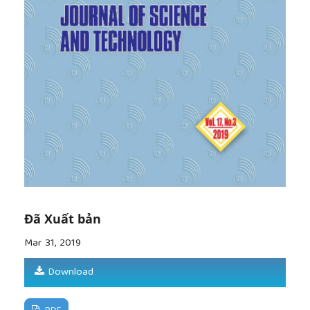
valuation as a potential source of sesquiterpenic
compounds",Industrial Crops and Products, 44,
2013, 185-191.
[8]
Frisch MJ, et al., "Gaussian 09, revision a. 02,
gaussian", Inc., Wallingford, CT, 200, 2009.
[9]
Leopoldini M., Russo N. and Toscano M., "The
molecular basis of working mechanism of natural
polyphenolic antioxidants", Food Chemistry, 125,
2011, 288-306.
[10]
Roy, K., Kar, S., & Das, R.N. "Understanding the
basics of QSAR for applications in pharmaceutical
sciences and risk assessment", Academic press,
2015.
[11]
Callomon J.H, et al., Structure data of free
polyatomic molecules, 1987, Springer-Verlag Berlin
Đã Xuất bản
Heidelberg
Mar 31, 2019
Download