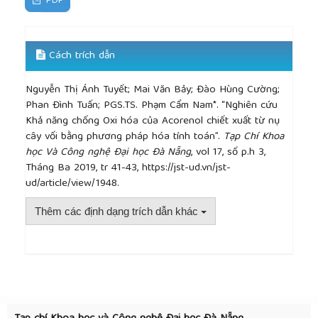
PDF
Cách trích dẫn
Nguyễn Thị Ánh Tuyết; Mai Văn Bảy; Đào Hùng Cường;
Phan Đình Tuấn; PGS.TS. Phạm Cẩm Nam*. “Nghiên cứu
Khả năng chống Oxi hóa của Acorenol chiết xuất từ nụ
cây vối bằng phương pháp hóa tính toán”.
Tạp Chí Khoa
học Và Công nghệ Đại học Đà Nẵng
, vol 17, số p.h 3,
Tháng Ba 2019, tr 41-43, https://jst-ud.vn/jst-
ud/article/view/1948.
Thêm các định dạng trích dẫn khác
##plugins.themes.academic_pro.article.detai