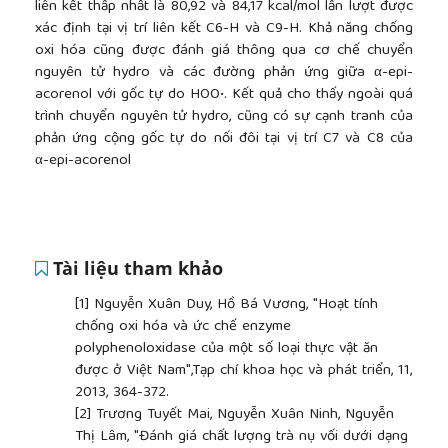
liên kết thấp nhất là 80,92 và 84,17 kcal/mol lần lượt được
xác định tại vị trí liên kết C6-H và C9-H. Khả năng chống
oxi hóa cũng được đánh giá thông qua cơ chế chuyển
nguyên tử hydro và các đường phản ứng giữa α-epi-
acorenol với gốc tự do HOO•. Kết quả cho thấy ngoài quá
trình chuyển nguyên tử hydro, cũng có sự cạnh tranh của
phản ứng cộng gốc tự do nối đôi tại vị trí C7 và C8 của
α-epi-acorenol
Tài liệu tham khảo
[1]
Nguyễn Xuân Duy, Hồ Bá Vương, "Hoạt tính
chống oxi hóa và ức chế enzyme
polyphenoloxidase của một số loại thực vật ăn
được ở Việt Nam",Tạp chí khoa học và phát triển, 11,
2013, 364-372.
[2]
Trương Tuyết Mai, Nguyễn Xuân Ninh, Nguyễn
Thị Lâm, "Đánh giá chất lượng trà nụ vối dưới dạng