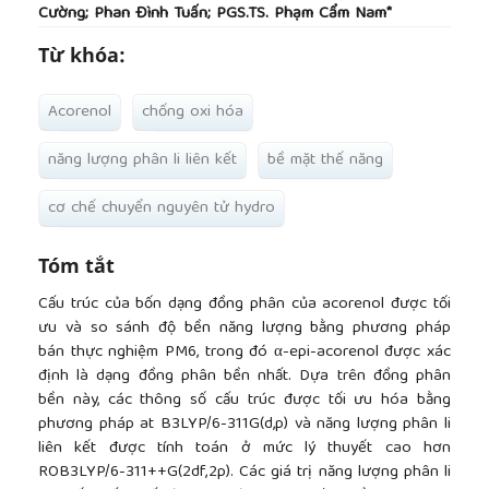
Cường; Phan Đình Tuấn; PGS.TS. Phạm Cẩm Nam*
Từ khóa:
Acorenol
chống oxi hóa
năng lượng phân li liên kết
bề mặt thế năng
cơ chế chuyển nguyên tử hydro
Tóm tắt
Cấu trúc của bốn dạng đồng phân của acorenol được tối
ưu và so sánh độ bền năng lượng bằng phương pháp
bán thực nghiệm PM6, trong đó α-epi-acorenol được xác
định là dạng đồng phân bền nhất. Dựa trên đồng phân
bền này, các thông số cấu trúc được tối ưu hóa bằng
phương pháp at B3LYP/6-311G(d,p) và năng lượng phân li
liên kết được tính toán ở mức lý thuyết cao hơn
ROB3LYP/6-311++G(2df,2p). Các giá trị năng lượng phân li