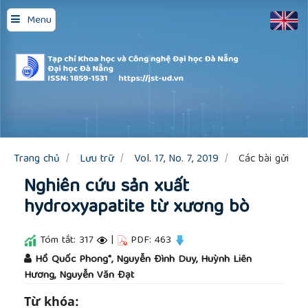
Quick
Menu
jump
to
page
content
Main
Navigation
Main
Content
Sidebar
Trang chủ
Lưu trữ
Vol. 17, No. 7, 2019
Các bài gửi
Nghiên cứu sản xuất
hydroxyapatite từ xương bò
Tóm tắt: 317
|
PDF: 463
##plugins.themes.academic_pro.article.main
Hồ Quốc Phong*, Nguyễn Đình Duy, Huỳnh Liên
Hương, Nguyễn Văn Đạt
Từ khóa: