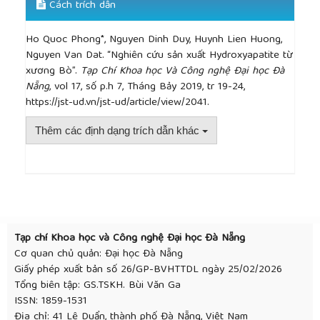
Acta Biomater. 9(8)2013: p. 7591-621.
Cách trích dẫn
[13]
Gergely, G., et al., "Preparation and
characterization of hydroxyapatite from eggshell",
Ho Quoc Phong*, Nguyen Dinh Duy, Huynh Lien Huong,
Ceramics International. 36(2)2010: p. 803-806.
Nguyen Van Dat. “Nghiên cứu sản xuất Hydroxyapatite từ
[14]
Vecchio, K.S., et al., "Conversion of bulk
xương Bò”.
Tạp Chí Khoa học Và Công nghệ Đại học Đà
seashells to biocompatible hydroxyapatite for bone
Nẵng
, vol 17, số p.h 7, Tháng Bảy 2019, tr 19-24,
implants", Acta biomaterialia. 3(6)2007: p. 910-918.
https://jst-ud.vn/jst-ud/article/view/2041.
[15]
Venkatesan, J. and S.K. Kim, "Effect of
temperature on isolation and characterization of
Thêm các định dạng trích dẫn khác
hydroxyapatite from tuna (Thunnus obesus) bone",
Materials. 3(10)2010: p. 4761-4772.
[16]
Pap, L., et al., "Brief notes on previous and
##plugins.themes.academic_pro.article.detai
recent results of thermoanalytical research of
bone", Acta GGM Debrecina Geol. Geomorph. Phys.
Geogr. Ser. DEBRECEN. 32008: p. 15-22.
[17]
Vorokh, A.S., "Scherrer formula: estimation of
Tạp chí Khoa học và Công nghệ Đại học Đà Nẵng
error in determining small nanoparticle size",
Cơ quan chủ quản: Đại học Đà Nẵng
Nanosystems: Physics, Chemistry, Mathematics.
Giấy phép xuất bản số 26/GP-BVHTTDL ngày 25/02/2026
9(3)2018: p. 364-369.
Tổng biên tập: GS.TSKH. Bùi Văn Ga
[18]
Bahrololooma, M.E., et al., "Characterisation of
ISSN: 1859-1531
natural hydroxyapatite extracted from bovine
Địa chỉ: 41 Lê Duẩn, thành phố Đà Nẵng, Việt Nam