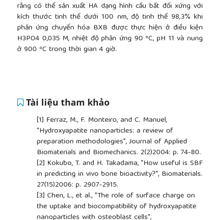
rằng có thể sản xuất HA dạng hình cầu bất đối xứng với
kích thước tinh thể dưới 100 nm, độ tinh thể 98,3% khi
phản ứng chuyển hóa BXB được thực hiện ở điều kiện
H3PO4 0,035 M, nhiệt độ phản ứng 90 ºC, pH 11 và nung
ở 900 ºC trong thời gian 4 giờ.
Tài liệu tham khảo
[1]
Ferraz, M., F. Monteiro, and C. Manuel,
"Hydroxyapatite nanoparticles: a review of
preparation methodologies", Journal of Applied
Biomaterials and Biomechanics. 2(2)2004: p. 74-80.
[2]
Kokubo, T. and H. Takadama, "How useful is SBF
in predicting in vivo bone bioactivity?", Biomaterials.
27(15)2006: p. 2907-2915.
[3]
Chen, L., et al., "The role of surface charge on
the uptake and biocompatibility of hydroxyapatite
nanoparticles with osteoblast cells",