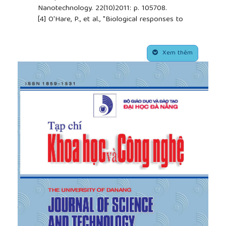
Nanotechnology. 22(10)2011: p. 105708.
[4]
O'Hare, P., et al., "Biological responses to
hydroxyapatite surfaces deposited via a co-
incident microblasting technique", Biomaterials.
##plugins.themes.academic_pro.article.side
31(3)2010: p. 515-522.
Xem thêm
[5]
Dorozhkin, S.V., "Calcium orthophosphates as
bioceramics: state of the art", Journal of Functional
Biomaterials. 1(1)2010: p. 22-107.
[6]
Seol, Y.-J., et al., "Fabrication of a
hydroxyapatite scaffold for bone tissue
regeneration using microstereolithography and
molding technology", Microelectronic Engineering.
86(4)2009: p. 1443-1446.
[7]
Dent, C. and I. Davies, "Calcium metabolism in
bone disease: effects of treatment with
microcrystalline calcium hydroxyapatite compound
and dihydrotachysterol", Journal of the Royal
Society of Medicine. 73(11)1980: p. 780-785.
[8]
Wang, Y., L. Liu, and S. Guo, "Characterization of
biodegradable and cytocompatible nano-