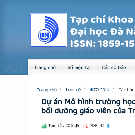
Quick
jump
to
page
content
Main
Navigation
Main
Content
Sidebar
Trang chủ
Số hiện tại
Các số báo
Trang chủ
Lưu trữ
4(77).2014
Các bài 
Dự án Mô hình trường học 
bồi dưỡng giáo viên của 
Tóm tắt: 206
|
PDF: 42
##plugins.themes.academic_pro.a