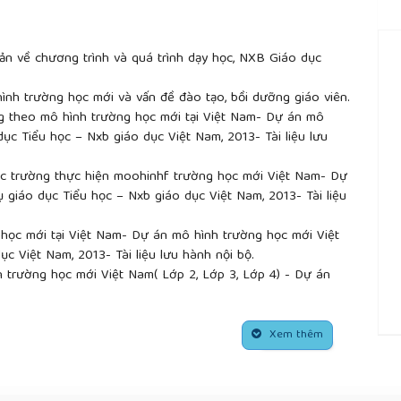
n về chương trình và quá trình dạy học, NXB Giáo dục
nh trường học mới và vấn đề đào tạo, bồi dưỡng giáo viên.
 theo mô hình trường học mới tại Việt Nam- Dự án mô
ục Tiểu học – Nxb giáo dục Việt Nam, 2013- Tài liệu lưu
c trường thực hiện moohinhf trường học mới Việt Nam- Dự
 giáo dục Tiểu học – Nxb giáo dục Việt Nam, 2013- Tài liệu
học mới tại Việt Nam- Dự án mô hình trường học mới Việt
c Việt Nam, 2013- Tài liệu lưu hành nội bộ.
h trường học mới Việt Nam( Lớp 2, Lớp 3, Lớp 4) - Dự án
o dục Tiểu học –Tài liệu lưu hành nội bộ.
9), Trường Đại học Sư phạm Đà Nẵng (2013), Chương trình
ục tiểu học, lưu hành nội bộ.
Xem thêm
##
áo dục nói về trường học mới, 28/8/2013
98
, Trương thị Bích, Viện NCSP, ĐHSP Hà Nội- Về sự gắn kết
phổ thông trong đào tạo và bồi dưỡng giáo viên.