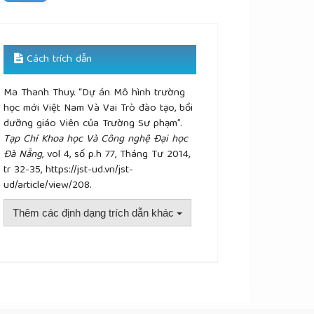
Cách trích dẫn
Ma Thanh Thuy. “Dự án Mô hình trường
học mới Việt Nam Và Vai Trò đào tạo, bồi
dưỡng giáo Viên của Trường Sư phạm”.
Tạp Chí Khoa học Và Công nghệ Đại học
Đà Nẵng
, vol 4, số p.h 77, Tháng Tư 2014,
tr 32-35, https://jst-ud.vn/jst-
ud/article/view/208.
Thêm các định dạng trích dẫn khác
plugins.themes.academic_pro.article.details##