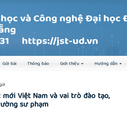
Đăng ký
Đăng nhập
Gửi bài
Thông báo
Giới thiệu
Hướng dẫn
##
gửi
mới Việt Nam và vai trò đào tạo,
Trường sư phạm
rticle.main##