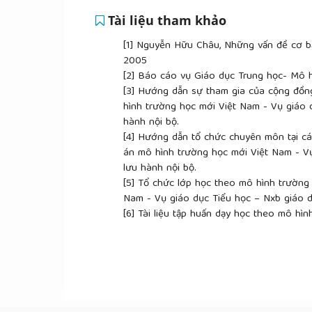
Tài liệu tham khảo
[1]
Nguyễn Hữu Châu, Những vấn đề cơ bả
2005
[2]
Báo cáo vụ Giáo dục Trung học- Mô hì
[3]
Hướng dẫn sự tham gia của cộng đồng
hình trường học mới Việt Nam - Vụ giáo d
hành nội bộ.
[4]
Hướng dẫn tổ chức chuyên môn tại cá
án mô hình trường học mới Việt Nam - Vụ
lưu hành nội bộ.
[5]
Tổ chức lớp học theo mô hình trường 
Nam - Vụ giáo dục Tiểu học – Nxb giáo dụ
[6]
Tài liệu tập huấn dạy học theo mô hìn
mô hình trường học mới Việt Nam - Vụ giá
[7]
Trường Đại học Sư phạm Đà Nẵng (200
giáo dục đại học Cử nhân Sư phạm Giáo d
[8]
http://www.baomoi.com/
Thứ trưởng Gi
[9]
http://ioer.edu.vn/component/k2/item/
giữa trường Đại học sư phạm với trường 