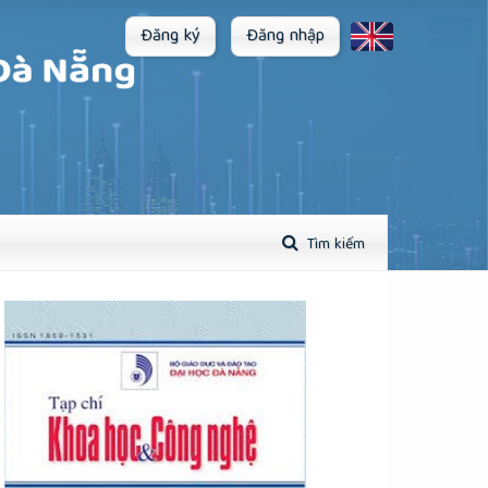
Đăng ký
Đăng nhập
Tìm kiếm
plugins.themes.academic_pro.article.sidebar##