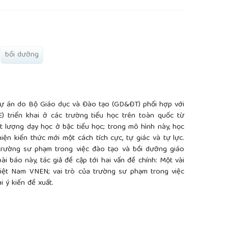
bồi dưỡng
Dự án do Bộ Giáo dục và Đào tạo (GD&ĐT) phối hợp với
) triển khai ở các trường tiểu học trên toàn quốc từ
t lượng dạy học ở bậc tiểu học; trong mô hình này, học
hiện kiến thức mới một cách tích cực, tự giác và tự lực.
a trường sư phạm trong việc đào tạo và bồi dưỡng giáo
ài báo này, tác giả đề cập tới hai vấn đề chính: Một vài
iệt Nam VNEN; vai trò của trường sư phạm trong việc
i ý kiến đề xuất.