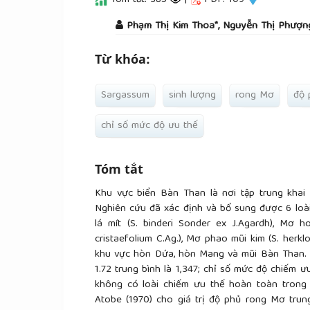
Tóm tắt: 385
|
PDF: 109
##plugins.themes.academic_pro.a
Phạm Thị Kim Thoa*, Nguyễn Thị Phượn
Từ khóa:
Sargassum
sinh lượng
rong Mơ
độ 
chỉ số mức độ ưu thế
Tóm tắt
Khu vực biển Bàn Than là nơi tập trung khai
Nghiên cứu đã xác định và bổ sung được 6 loài 
lá mít (S. binderi Sonder ex J.Agardh), Mơ h
cristaefolium C.Ag.), Mơ phao mũi kim (S. herkl
khu vực hòn Dứa, hòn Mang và mũi Bàn Than. C
1.72 trung bình là 1,347; chỉ số mức độ chiếm ưu
không có loài chiếm ưu thế hoàn toàn trong
Atobe (1970) cho giá trị độ phủ rong Mơ trung 