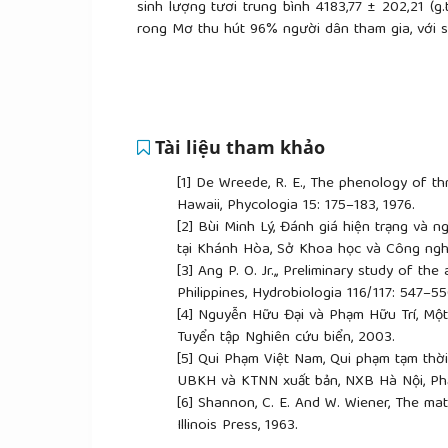
sinh lượng tươi trung bình 4183,77 ± 202,21 (g.
rong Mơ thu hút 96% người dân tham gia, với s
Tài liệu tham khảo
[1]
De Wreede, R. E., The phenology of t
Hawaii, Phycologia 15: 175–183, 1976.
[2]
Bùi Minh Lý, Đánh giá hiện trạng và n
tại Khánh Hòa, Sở Khoa học và Công ng
[3]
Ang P. O. Jr.,, Preliminary study of th
Philippines, Hydrobiologia 116/117: 547–5
[4]
Nguyễn Hữu Đại và Phạm Hữu Trí, Một 
Tuyển tập Nghiên cứu biển, 2003.
[5]
Qui Phạm Việt Nam, Qui phạm tạm thời 
UBKH và KTNN xuất bản, NXB Hà Nội, Phần
[6]
Shannon, C. E. And W. Wiener, The math
Illinois Press, 1963.
[7]
Simpson, E. H. Measurment of diversit