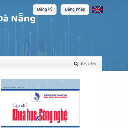
Đăng ký
Đăng nhập
Tìm kiếm
plugins.themes.academic_pro.article.sidebar##