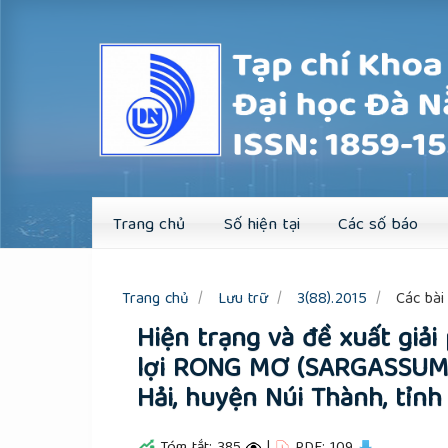
Quick
jump
to
page
content
Main
Navigation
Main
Content
Sidebar
Trang chủ
Số hiện tại
Các số báo
Trang chủ
Lưu trữ
3(88).2015
Các bài 
Hiện trạng và đề xuất giải
lợi RONG MƠ (SARGASSUM) 
Hải, huyện Núi Thành, tỉ