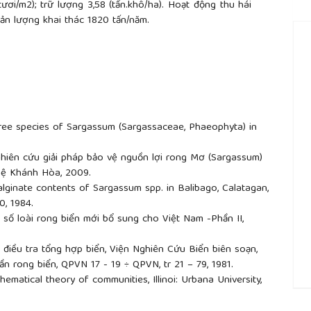
tươi/m2); trữ lượng 3,58 (tấn.khô/ha). Hoạt động thu hái
ản lượng khai thác 1820 tấn/năm.
hree species of Sargassum (Sargassaceae, Phaeophyta) in
ghiên cứu giải pháp bảo vệ nguồn lợi rong Mơ (Sargassum)
hệ Khánh Hòa, 2009.
e alginate contents of Sargassum spp. in Balibago, Calatagan,
50, 1984.
số loài rong biển mới bổ sung cho Việt Nam -Phần II,
điều tra tổng hợp biển, Viện Nghiên Cứu Biển biên soạn,
 rong biển, QPVN 17 - 19 ÷ QPVN, tr 21 – 79, 1981.
ematical theory of communities, Illinoi: Urbana University,
##
y, London: Nature, 1949.