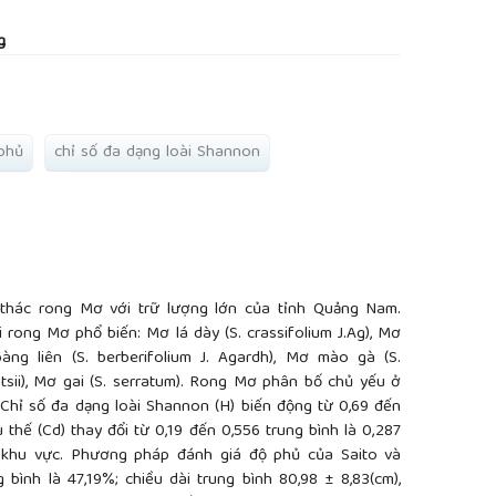
rticle.main##
g
phủ
chỉ số đa dạng loài Shannon
 thác rong Mơ với trữ lượng lớn của tỉnh Quảng Nam.
rong Mơ phổ biến: Mơ lá dày (S. crassifolium J.Ag), Mơ
oàng liên (S. berberifolium J. Agardh), Mơ mào gà (S.
otsii), Mơ gai (S. serratum). Rong Mơ phân bố chủ yếu ở
hỉ số đa dạng loài Shannon (H) biến động từ 0,69 đến
 thế (Cd) thay đổi từ 0,19 đến 0,556 trung bình là 0,287
 khu vực. Phương pháp đánh giá độ phủ của Saito và
bình là 47,19%; chiều dài trung bình 80,98 ± 8,83(cm),