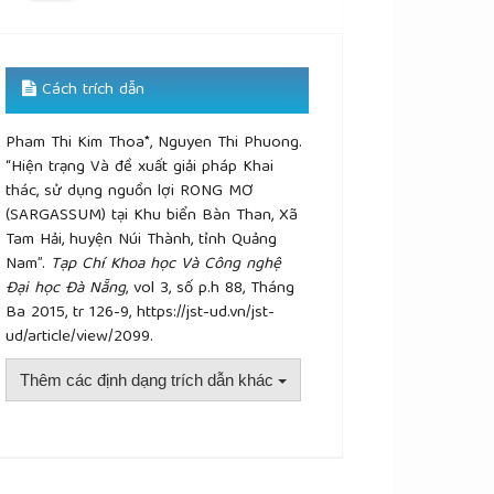
Cách trích dẫn
Pham Thi Kim Thoa*, Nguyen Thi Phuong.
“Hiện trạng Và đề xuất giải pháp Khai
thác, sử dụng nguồn lợi RONG MƠ
(SARGASSUM) tại Khu biển Bàn Than, Xã
Tam Hải, huyện Núi Thành, tỉnh Quảng
Nam”.
Tạp Chí Khoa học Và Công nghệ
Đại học Đà Nẵng
, vol 3, số p.h 88, Tháng
Ba 2015, tr 126-9, https://jst-ud.vn/jst-
ud/article/view/2099.
Thêm các định dạng trích dẫn khác
plugins.themes.academic_pro.article.details##