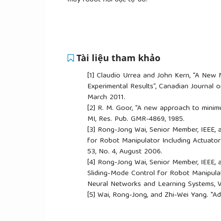
máy robot hai bậc tự do.
Tài liệu tham khảo
[1]
Claudio Urrea and John Kern, “A New 
Experimental Results”, Canadian Journal on
March 2011.
[2]
R. M. Goor, “A new approach to minimu
MI, Res. Pub. GMR-4869, 1985.
[3]
Rong-Jong Wai, Senior Member, IEEE,
for Robot Manipulator Including Actuator 
53, No. 4, August 2006.
[4]
Rong-Jong Wai, Senior Member, IEEE, 
Sliding-Mode Control for Robot Manipulat
Neural Networks and Learning Systems, Vo
[5]
Wai, Rong-Jong, and Zhi-Wei Yang. "Ad
model for a robot manipulator including 
Cybernetics, Part B (Cybernetics) 38.5 (2