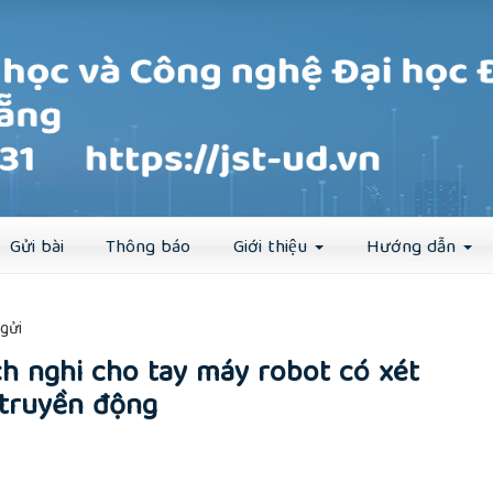
Đăng ký
Đăng nhập
Gửi bài
Thông báo
Giới thiệu
Hướng dẫn
##
gửi
ch nghi cho tay máy robot có xét
 truyền động
rticle.main##