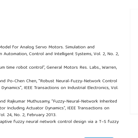
Model for Analog Servo Motors. Simulation and
 Automation, Control and Intelligent Systems, Vol. 2, No. 2,
m time robot control”, General Motors Res. Labs., Warren,
 and Po-Chen Chen, "Robust Neural-Fuzzy-Network Control
Dynamics", IEEE Transactions on Industrial Electronics, Vol.
and Rajkumar Muthusamy, “Fuzzy-Neural-Network Inherited
or Including Actuator Dynamics”, IEEE Transactions on
l. 24, No. 2, February 2013.
##
aptive fuzzy neural network control design via a T–S fuzzy
actuator dynamics." IEEE Transactions on Systems, Man, and
008): 1326-1346.