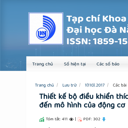
Quick
jump
to
page
content
Main
Navigation
Main
Content
Sidebar
Trang chủ
Số hiện tại
Các số báo
Trang chủ
Lưu trữ
1(110).2017
Các bài 
Thiết kế bộ điều khiển thí
đến mô hình của động cơ
Tóm tắt: 411
|
PDF: 302
##plugins.themes.academic_pro.a