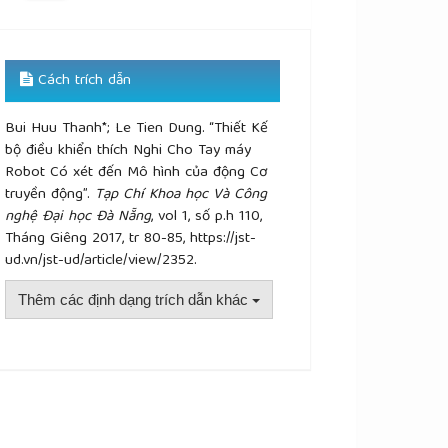
Cách trích dẫn
Bui Huu Thanh*; Le Tien Dung. “Thiết Kế
bộ điều khiển thích Nghi Cho Tay máy
Robot Có xét đến Mô hình của động Cơ
truyền động”.
Tạp Chí Khoa học Và Công
nghệ Đại học Đà Nẵng
, vol 1, số p.h 110,
Tháng Giêng 2017, tr 80-85, https://jst-
ud.vn/jst-ud/article/view/2352.
Thêm các định dạng trích dẫn khác
plugins.themes.academic_pro.article.details##