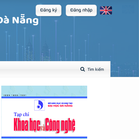
Đăng ký
Đăng nhập
Tìm kiếm
plugins.themes.academic_pro.article.sidebar##