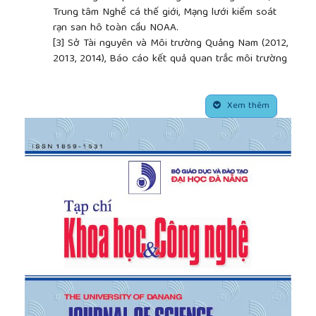
Trung tâm Nghề cá thế giới, Mạng lưới kiểm soát
rạn san hô toàn cầu NOAA.
[3]
Sở Tài nguyên và Môi trường Quảng Nam (2012,
2013, 2014), Báo cáo kết quả quan trắc môi trường
tỉnh Quảng Nam năm 2012, 2013, 2014.
[4]
Lưu Ngọc Tố Tâm (2012), Pháp luật kiểm soát ô
##plugins.themes.academic_pro.article.side
nhiễm môi trường biển trong hoạt động hàng hải ở
Xem thêm
Việt Nam, Trường Đại học Luật Hà Nội.
[5]
Ủy ban nhân dân tỉnh Quảng Nam (2014), Quyết
định phê duyệt quy hoạch tạm thời vùng nuôi tôm
thẻ lót bạt ven biển tại hai huyện Thăng Bình và
Núi Thành, tỉnh Quảng Nam giai đoạn 2014-2018.
[6]
Ủy ban nhân dân tỉnh Quảng Nam (2013), Báo
cáo Số liệu phục vụ xây dựng Đề án liên quan về
xã đảo.
[7]
Ủy ban nhân dân xã Tam Hải, Báo cáo tình hình
thực hiện nhiệm vụ kinh tế xã hội, an ninh, quốc
phòng các năm 2009, 2010, 2011, 2012, 2013.
[8]
Ủy ban nhân dân xã Tam Hải (2014), Báo cáo
tình hình kinh tế xã hội, quốc phòng, an ninh đề