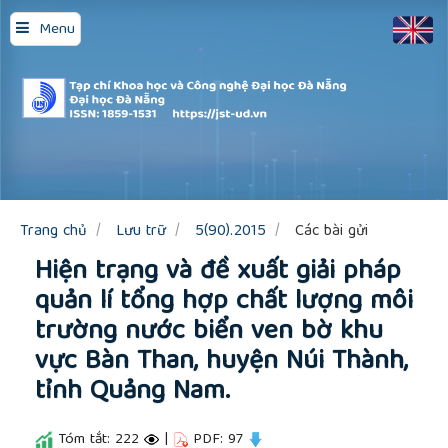
Quick
Menu
jump
to
page
content
Main
Navigation
Main
Content
Sidebar
Trang chủ
Lưu trữ
5(90).2015
Các bài gửi
Hiện trạng và đề xuất giải pháp
quản lí tổng hợp chất lượng môi
trường nước biển ven bờ khu
vực Bàn Than, huyện Núi Thành,
tỉnh Quảng Nam.
Tóm tắt: 222
|
PDF: 97