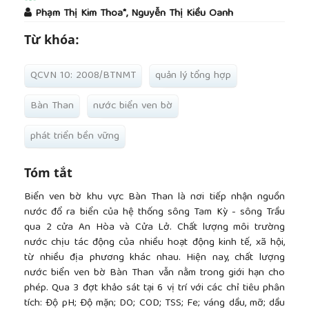
##plugins.themes.academic_pro.article.main
Phạm Thị Kim Thoa*, Nguyễn Thị Kiều Oanh
Từ khóa:
QCVN 10: 2008/BTNMT
quản lý tổng hợp
Bàn Than
nước biển ven bờ
phát triển bền vững
Tóm tắt
Biển ven bờ khu vực Bàn Than là nơi tiếp nhận nguồn
nước đổ ra biển của hệ thống sông Tam Kỳ - sông Trầu
qua 2 cửa An Hòa và Cửa Lở. Chất lượng môi trường
nước chịu tác động của nhiều hoạt động kinh tế, xã hội,
từ nhiều địa phương khác nhau. Hiện nay, chất lượng
nước biển ven bờ Bàn Than vẫn nằm trong giới hạn cho
phép. Qua 3 đợt khảo sát tại 6 vị trí với các chỉ tiêu phân
tích: Độ pH; Độ mặn; DO; COD; TSS; Fe; váng dầu, mỡ; dầu