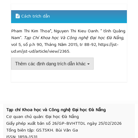
Cách trích dẫn
Pham Thi Kim Thoa*, Nguyen Thi Kieu Oanh. “ tỉnh Quảng
Nam”.
Tạp Chí Khoa học Và Công nghệ Đại học Đà Nẵng
,
vol 5, số p.h 90, Tháng Năm 2015, tr 88-92, https://jst-
ud.vn/jst-ud/article/view/2365.
Thêm các định dạng trích dẫn khác
##plugins.themes.academic_pro.article.detai
Tạp chí Khoa học và Công nghệ Đại học Đà Nẵng
Cơ quan chủ quản: Đại học Đà Nẵng
Giấy phép xuất bản số 26/GP-BVHTTDL ngày 25/02/2026
Tổng biên tập: GS.TSKH. Bùi Văn Ga
ISSN: 1859-1531