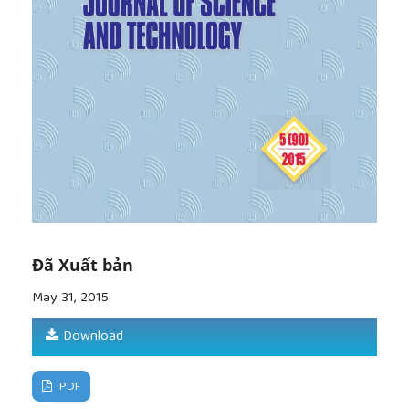
nghị công nhận Tam Hải là xã đảo.
[9]
http://www.depocen.org/vn/dao-tao/khoa-hoc-
co-ban/170-phuong-phap-dieu-tra-chon-mau.html
Đã Xuất bản
May 31, 2015
Download
PDF