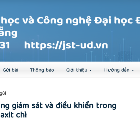
Đăng ký
Đăng nhập
Gửi bài
Thông báo
Giới thiệu
Hướng dẫn
##
gửi
ng giám sát và điều khiển trong
axit chì
rticle.main##