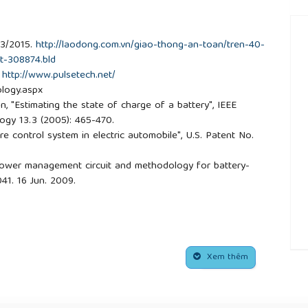
03/2015.
http://laodong.com.vn/giao-thong-an-toan/tren-40-
t-308874.bld
]
http://www.pulsetech.net/
ology.aspx
, "Estimating the state of charge of a battery", IEEE
ogy 13.3 (2005): 465-470.
ature control system in electric automobile", U.S. Patent No.
"Power management circuit and methodology for battery-
041. 16 Jun. 2009.
Xem thêm
##