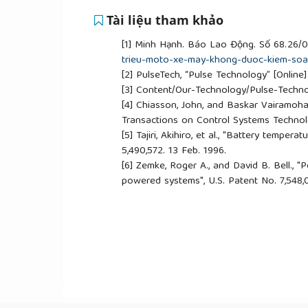
Tài liệu tham khảo
[1]
Minh Hạnh. Báo Lao Động. Số 68.26/
trieu-moto-xe-may-khong-duoc-kiem-soa
[2]
PulseTech, “Pulse Technology” [Online
[3]
Content/Our-Technology/Pulse-Techn
[4]
Chiasson, John, and Baskar Vairamohan
Transactions on Control Systems Technol
[5]
Tajiri, Akihiro, et al., "Battery temper
5,490,572. 13 Feb. 1996.
[6]
Zemke, Roger A., and David B. Bell., 
powered systems", U.S. Patent No. 7,548,