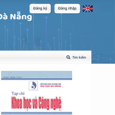
Đăng ký
Đăng nhập
Tìm kiếm
plugins.themes.academic_pro.article.sidebar##