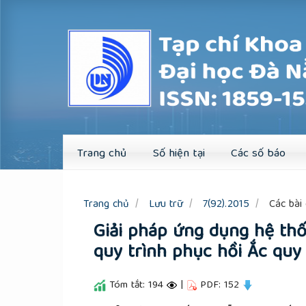
Quick
jump
to
page
content
Main
Navigation
Main
Content
Sidebar
Trang chủ
Số hiện tại
Các số báo
Trang chủ
Lưu trữ
7(92).2015
Các bài 
Giải pháp ứng dụng hệ thố
quy trình phục hồi Ắc quy 
Tóm tắt: 194
|
PDF: 152
##plugins.themes.academic_pro.a